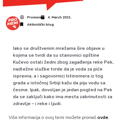
Promeni
4. March 2021.
Aktivistički blog
Iako se društvenim mrežama šire objave u
kojima se tvrdi da su stanovnici opštine
Kučevo ostali žedni zbog zagađenja reke Pek,
nadležne službe tvrde da je voda za piće
ispravna, a i sagovornici Istinomera iz tog
grada u istočnoj Srbiji kažu da piju vodu sa
česme. Ipak, dovoljan je jedan pogled na Pek
da se zaključi kako ima mesta zabrinutosti za
zdravlje – i reke i ljudi.
Više informacija o ovoj temi možete pronaći
ovde
.