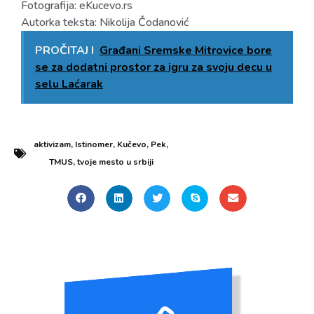
Fotografija: eKucevo.rs
Autorka teksta: Nikolija Čodanović
PROČITAJ I
Građani Sremske Mitrovice bore
se za dodatni prostor za igru za svoju decu u
selu Laćarak
aktivizam
,
Istinomer
,
Kučevo
,
Pek
,
TMUS
,
tvoje mesto u srbiji