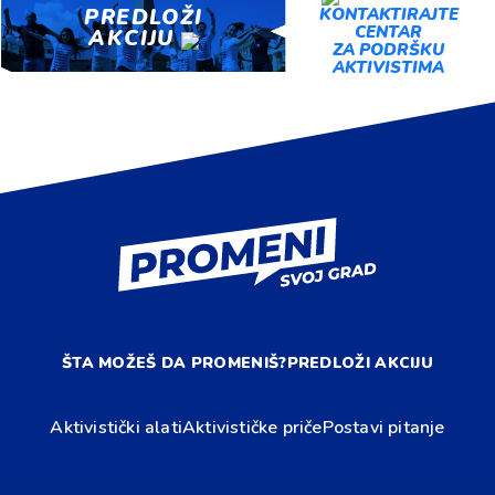
PREDLOŽI
KONTAKTIRAJTE
CENTAR
AKCIJU
ZA PODRŠKU
AKTIVISTIMA
ŠTA MOŽEŠ DA PROMENIŠ?
PREDLOŽI AKCIJU
Aktivistički alati
Aktivističke priče
Postavi pitanje