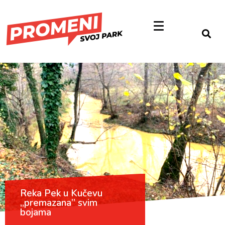
Reka Pek u Kučevu
„premazana” svim
bojama