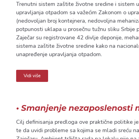
Trenutni sistem zaštite životne sredine i sistem
upravljanja otpadom sa važećim Zakonom o upravl
(nedovoljan broj kontejnera, nedovoljna mehanizac
potpunosti uklapa u prosečnu tužnu sliku Srbije p
Zaječar su registrovane 42 divlje deponije, meha
sistema zaštite životne sredine kako na naciona
unapređenje upravljanja otpadom.
Vidi više
• Smanjenje nezaposlenosti 
Cilj definisanja predloga ove praktične politike 
te da uvidi probleme sa kojima se mladi sreću n
Zaječaru. Ambijent tržišta rada na lokalu nije 