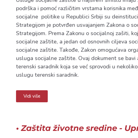
Usluge socijalne zaštite u najširem smislu imaju 
podrška i pomoć različitim vrstama korisnika me
socijalne politike u Republici Srbiji su deinstitu
Strategijom je potvrđen usvajanjem Zakona o soci
Strategijom. Prema Zakonu o socijalnoj zašiti, koj
socijalne zaštite, a jedan od osnovnih ciljeva s
socijalne zaštite. Takođe, Zakon omogućava orga
usluga socijalne zaštite. Ovaj dokument se bavi
terenski saradnik koja se već sprovodi u nekolik
uslugu terenski saradnik.
Vidi više
• Zaštita životne sredine - 