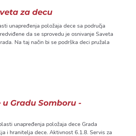
veta za decu
asti unapređenja položaja dece sa područja
predviđene da se sprovedu je osnivanje Saveta
Grada. Na taj način bi se podrška deci pružala
ce u Gradu Somboru -
oblasti unapređenja položaja dece Grada
 i hranitelja dece. Aktivnost 6.1.8. Servis za