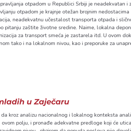
 upravljanja otpadom u Republici Srbiji je neadekvatan i
janju otpadom je krajnje otežan brojnim nedostacima u
ija, neadekvatnu učestalost transporta otpada i slično)
o pitanju zaštite životne sredine. Naime, lokalna deponi
nizacija za transport smeća je zastarela itd. U ovom d
lnom tako i na lokalnom nivou, kao i preporuke za unap
mladih u Zaječaru
je da kroz analizu nacionalnog i lokalnog konteksta anali
a ovom polju, i pronađe adekvatne predloge koji će utic
na zavidnom nivou, obzirom da ponuda poslova nije dovo