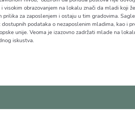
m i visokim obrazovanjem na lokalu znači da mladi koji 
ih prilika za zaposlenjem i ostaju u tim gradovima. Sag
dostupnih podataka o nezaposlenim mladima, kao i preg
opske unije. Veoma je izazovno zadržati mlade na lokalu
dnog iskustva.