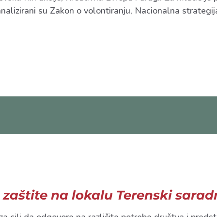
alizirani su Zakon o volontiranju, Nacionalna strateg
 zaštite na lokalu Terenski sarad