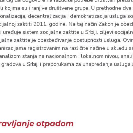
za cilj da odgovore na različite potrebe društva i preds
đu kojima su i ranjive društvene grupe. U prethodne d
cionalizacija, decentralizacija i demokratizacija usluga s
jalnoj zaštiti 2011. godine. Na taj način Zakon je obez
i uređuje sistem socijalne zaštite u Srbiji, ciljevi socij
ocijalne zaštite je obezbeđivanje dostupnosti usluga. O
nizacijama registrovanim na različite načine u skladu 
 analizom stanja na nacionalnom i lokalnom nivou, ana
o gradova u Srbiji i preporukama za unapređenje usluga 
Upravljanje otpadom