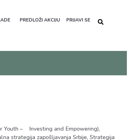
RADE
PREDLOŽI AKCIJU
PRIJAVI SE
 for Youth – Investing and Empowering),
a strategija zapošljavanja Srbije, Strategija