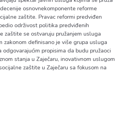
tavljaju spektar javnih usluga kojima se pruža
ve decenije osnovnekomponente reforme
ocijalne zaštite. Pravac reformi predviđen
bedio održivost politika predviđenih
alne zaštite se ostvaruju pružanjem usluga
vim zakonom definisano je više grupa usluga
sa odgovarajućim propisima da budu pružaoci
liznom stanja u Zaječaru, inovativnom uslugom
socijalne zaštite u Zaječaru sa fokusom na