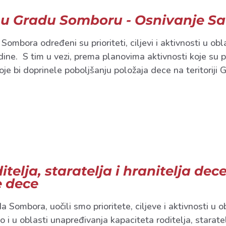
 u Gradu Somboru - Osnivanje Sa
bora određeni su prioriteti, ciljevi i aktivnosti u obl
ne. S tim u vezi, prema planovima aktivnosti koje su 
oje bi doprinele poboljšanju položaja dece na teritoriji 
telja, staratelja i hranitelja de
e dece
Sombora, uočili smo prioritete, ciljeve i aktivnosti u 
u oblasti unapređivanja kapaciteta roditelja, staratelja