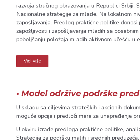
razvoja stručnog obrazovanja u Republici Srbiji, 
Nacionalne strategije za mlade. Na lokalnom nivou
zapošljavanja. Predlog praktične politike donosi 
zapošljivosti i zapošljavanja mladih sa posebnim
poboljšanju položaja mladih aktivnom učešću u 
Vidi više
• Model održive podrške pre
U skladu sa ciljevima strateških i akcionih dokume
moguće opcije i predloži mere za unapređenje pre
U okviru izrade predloga praktične politike, anali
Strategija za podršku malih i srednjih preduzeća