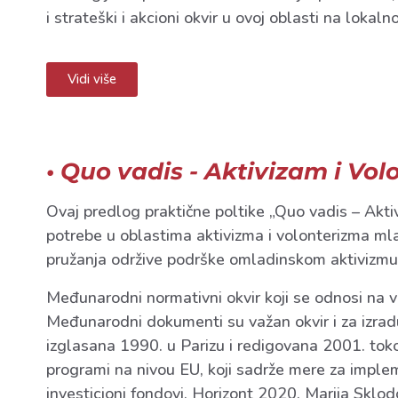
i strateški i akcioni okvir u ovoj oblasti na loka
Vidi više
• Quo vadis - Aktivizam i Vol
Ovaj predlog praktične poltike „Quo vadis – Akti
potrebe u oblastima aktivizma i volonterizma mla
pružanja održive podrške omladinskom aktivizmu 
Međunarodni normativni okvir koji se odnosi na v
Međunarodni dokumenti su važan okvir i za izradu
izglasana 1990. u Parizu i redigovana 2001. to
programi na nivou EU, koji sadrže mere za implem
investicioni fondovi, Horizont 2020, Marija Sklod