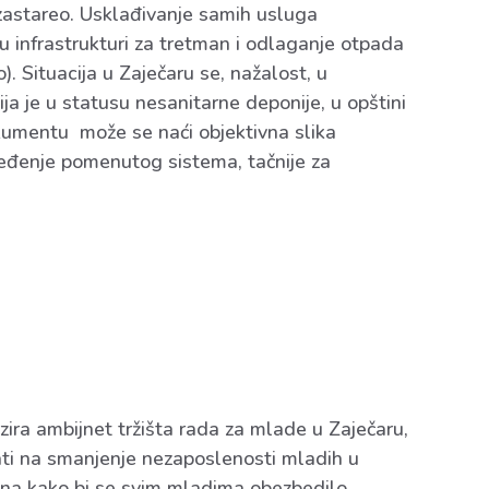
 zastareo. Usklađivanje samih usluga
 infrastrukturi za tretman i odlaganje otpada
. Situacija u Zaječaru se, nažalost, u
ja je u statusu nesanitarne deponije, u opštini
okumentu može se naći objektivna slika
ređenje pomenutog sistema, tačnije za
zira ambijnet tržišta rada za mlade u Zaječaru,
ati na smanjenje nezaposlenosti mladih u
ljna kako bi se svim mladima obezbedilo