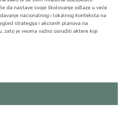
žele da nastave svoje školovanje odlaze u veće
ledavanje nacionalnog i lokalnog konteksta na
led strategija i akcionih planova na
, zato je veoma važno osnažiti aktere koji