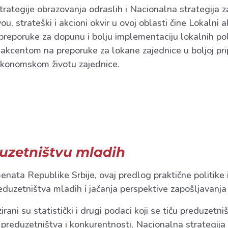
Strategije obrazovanja odraslih i Nacionalna strategija 
, strateški i akcioni okvir u ovoj oblasti čine Lokalni a
preporuke za dopunu i bolju implementaciju lokalnih poli
 akcentom na preporuke za lokane zajednice u boljoj pri
ekonomskom životu zajednice.
duzetništvu mladih
nata Republike Srbije, ovaj predlog praktične politike i
duzetništva mladih i jačanja perspektive zapošljavanja m
zirani su statistički i drugi podaci koji se tiču preduzet
, preduzetništva i konkurentnosti, Nacionalna strategij