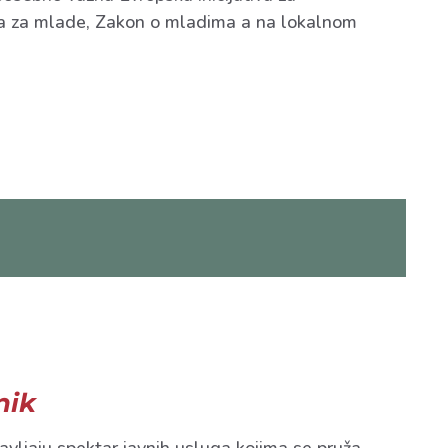
ija za mlade, Zakon o mladima a na lokalnom
nik