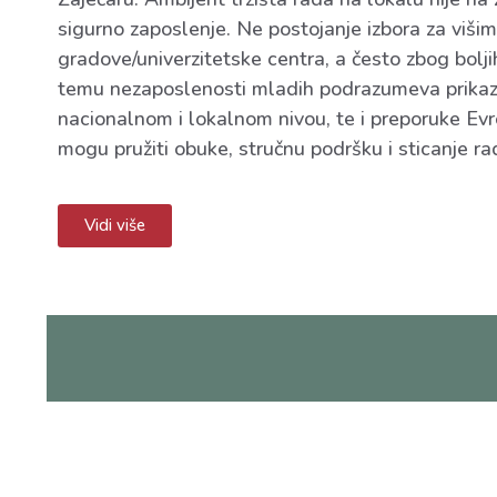
sigurno zaposlenje. Ne postojanje izbora za viši
gradove/univerzitetske centra, a često zbog bolj
temu nezaposlenosti mladih podrazumeva prikaz 
nacionalnom i lokalnom nivou, te i preporuke Evr
mogu pružiti obuke, stručnu podršku i sticanje ra
Vidi više