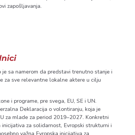
ovi zapošljavanja.
nici
o je sa namerom da predstavi trenutno stanje i
 za sve relevantne lokalne aktere u cilju
kone i programe, pre svega, EU, SE i UN.
zalna Deklaracija o volontiranju, koja je
 EU za mlade za period 2019–2027. Konkretni
cijativa za solidarnost, Evropski strukturni i
 posebno važna Evropska inicijativa za