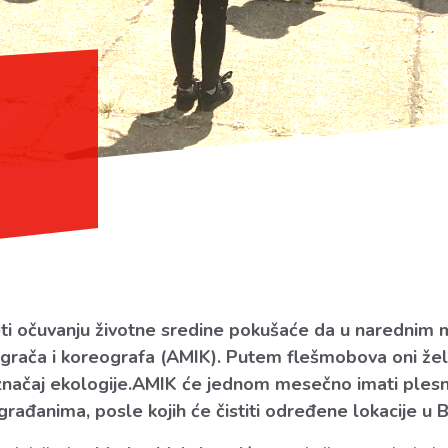
ti očuvanju životne sredine pokušaće da u narednim
igrača i koreografa (AMIK). Putem flešmobova oni že
 značaj ekologije.AMIK će jednom mesečno imati ples
građanima, posle kojih će čistiti određene lokacije u