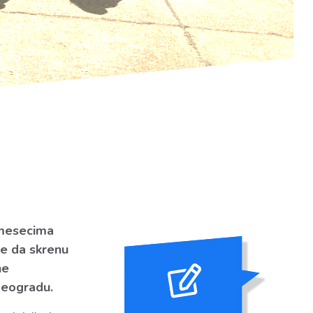
 mesecima
le da skrenu
ne
 Beogradu.