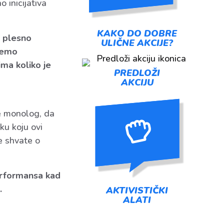
o inicijativa
KAKO DO DOBRE
, plesno
ULIČNE AKCIJE?
demo
ma koliko je
PREDLOŽI
AKCIJU
e monolog, da
ku koju ovi
e shvate o
performansa kad
”.
AKTIVISTIČKI
ALATI