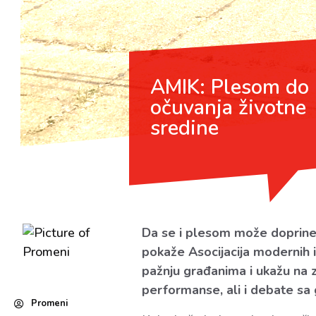
AMIK: Plesom do
očuvanja životne
sredine
Da se i plesom može doprine
pokaže Asocijacija modernih 
pažnju građanima i ukažu na
performanse, ali i debate sa 
Promeni