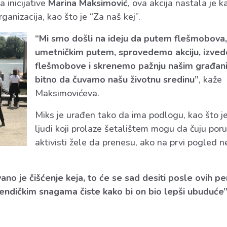
 inicijative
Marina Maksimović
, ova akcija nastala je ka
anizacija, kao što je “Za naš kej”.
“Mi smo došli na ideju da putem flešmobova
umetničkim putem, sprovedemo akciju, izve
flešmobove i skrenemo pažnju našim građani
bitno da čuvamo našu životnu sredinu”
, kaže
Maksimovićeva.
Miks je urađen tako da ima podlogu, kao što j
ljudi koji prolaze šetalištem mogu da čuju poru
aktivisti žele da prenesu, ako na prvi pogled n
ano je čišćenje keja, to će se sad desiti posle ovih 
jendičkim snagama čiste kako bi on bio lepši ubuduće