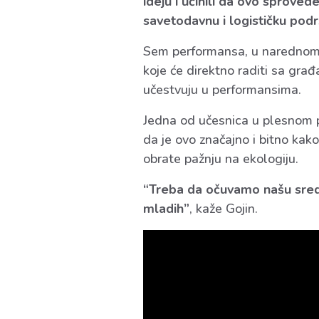
ideju i učinili da ovo sprove
savetodavnu i logističku podr
Sem performansa, u narednom 
koje će direktno raditi sa gra
učestvuju u performansima.
Jedna od učesnica u plesnom
da je ovo značajno i bitno kak
obrate pažnju na ekologiju.
“Treba da očuvamo našu sredi
mladih”
, kaže Gojin.