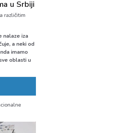
a u Srbiji
 različitim
se
nalaze iza
uje, a neki od
 Onda imamo
sve oblasti u
acionalne