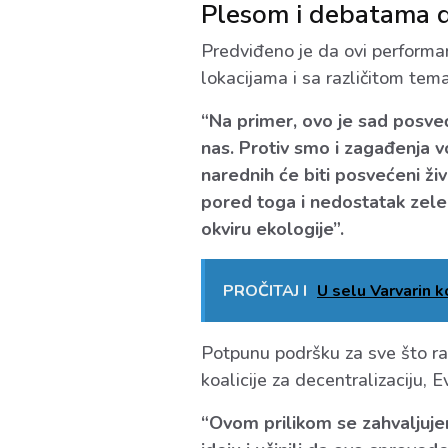
Plesom i debatama d
Predviđeno je da ovi performan
lokacijama i sa različitom tem
“Na primer, ovo je sad posv
nas. Protiv smo i zagađenja v
narednih će biti posvećeni ž
pored toga i nedostatak zelen
okviru ekologije”.
PROČITAJ I
U selu Varvarin 
Potpunu podršku za sve što ra
koalicije za decentralizaciju, 
“Ovom prilikom se zahvaljuje