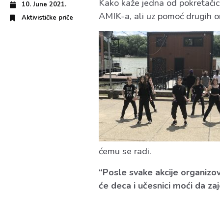
Kako kaže jedna od pokretačica
10. June 2021.
AMIK-a, ali uz pomoć drugih org
Aktivističke priče
ćemu se radi.
“Posle svake akcije organizov
će deca i učesnici moći da za