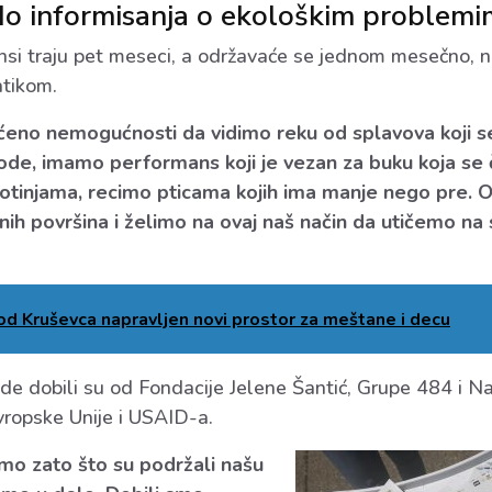
o informisanja o ekološkim problemim
si traju pet meseci, a održavaće se jednom mesečno, na
atikom.
ećeno nemogućnosti da vidimo reku od splavova koji 
ode, imamo performans koji je vezan za buku koja se č
ivotinjama, recimo pticama kojih ima manje nego pre.
ih površina i želimo na ovaj naš način da utičemo na 
kod Kruševca napravljen novi prostor za meštane i decu
de dobili su od Fondacije Jelene Šantić, Grupe 484 i N
Evropske Unije i USAID-a.
mo zato što su podržali našu