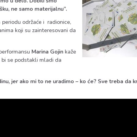
demo u delo. Dobili smo
šku, ne samo materijalnu”.
periodu održaće i radionice,
đanima koji su zainteresovani da
 performansu
Marina Gojin
kaže
o bi se podstakli mladi da
nu, jer ako mi to ne uradimo – ko će? Sve treba da k