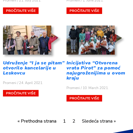
Promeni
21. July 2021.
Promeni
1. June 2021.
PROČITAJTE VIŠE
PROČITAJTE VIŠE
Udruženje “I ja se pitam”
Inicijativa “Otvorena
otvorilo kancelarije u
vrata Pirot” za pomoć
Leskovcu
najugroženijima u ovom
kraju
Promeni
24. April 2021.
Promeni
10. March 2021.
PROČITAJTE VIŠE
PROČITAJTE VIŠE
« Prethodna strana
1
2
Sledeća strana »