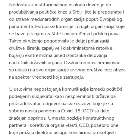
Nedostatak institucionalnog dijaloga doveo je do
produbljivanja političke krize u Srbiji, što je prepoznato i
od strane međunarodnih organizacija poput Evropskog
parlamenta, Evropske komisije i drugih organizacija koje
se bave pitanjima zaštite i unapređenja ljudskih prava.
Takvo okruženje pogodovalo je daljoj polarizaciji
društva, širenju zapaljive i diskriminatorne retorike i
bujanju ekstremizma usled izostanka delovanja
nadležnih državnih organa. Ovakvi trendovi neminovno
su uticali i na sve organizacije civilnog društva, bez obzira
na spektar vrednosti koje zastupaju.
U uslovima nepostojanja komunikacije između politički
podeljenih subjekata, kao i nespremnosti države da
pruži adekvatan odgovor na sve izazove koje je sa
sobom nosila pandemija Covid-19, OCD su dale
značajan doprinos. Umesto pozicije konstruktivnog
partnera i koretkiva organa vlasti, OCD, posebno one
koje pružaju direktne usluge korisnicima iz osetljivih