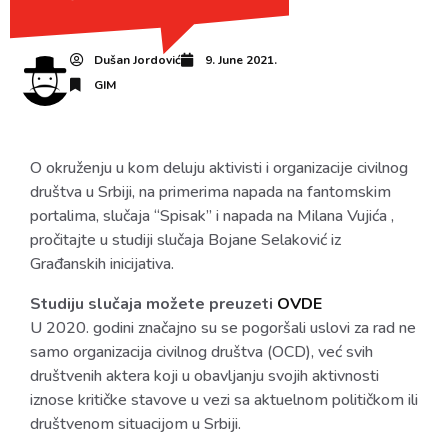
Dušan Jordović
9. June 2021.
GIM
O okruženju u kom deluju aktivisti i organizacije civilnog
društva u Srbiji, na primerima napada na fantomskim
portalima, slučaja “Spisak” i napada na Milana Vujića ,
pročitajte u studiji slučaja Bojane Selaković iz
Građanskih inicijativa.
Studiju slučaja možete preuzeti
OVDE
U 2020. godini značajno su se pogoršali uslovi za rad ne
samo organizacija civilnog društva (OCD), već svih
društvenih aktera koji u obavljanju svojih aktivnosti
iznose kritičke stavove u vezi sa aktuelnom političkom ili
društvenom situacijom u Srbiji.