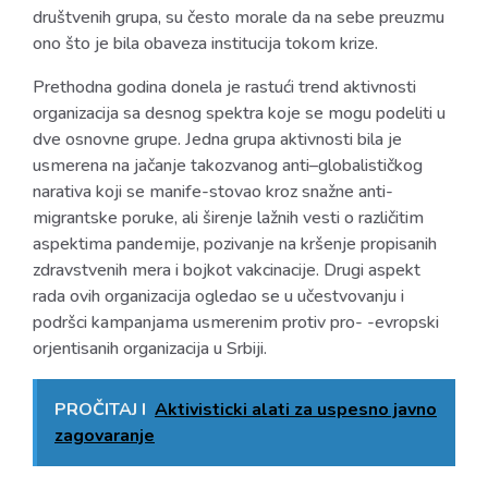
društvenih grupa, su često morale da na sebe preuzmu
ono što je bila obaveza institucija tokom krize.
Prethodna godina donela je rastući trend aktivnosti
organizacija sa desnog spektra koje se mogu podeliti u
dve osnovne grupe. Jedna grupa aktivnosti bila je
usmerena na jačanje takozvanog anti–globalističkog
narativa koji se manife-stovao kroz snažne anti-
migrantske poruke, ali širenje lažnih vesti o različitim
aspektima pandemije, pozivanje na kršenje propisanih
zdravstvenih mera i bojkot vakcinacije. Drugi aspekt
rada ovih organizacija ogledao se u učestvovanju i
podršci kampanjama usmerenim protiv pro- -evropski
orjentisanih organizacija u Srbiji.
PROČITAJ I
Aktivisticki alati za uspesno javno
zagovaranje