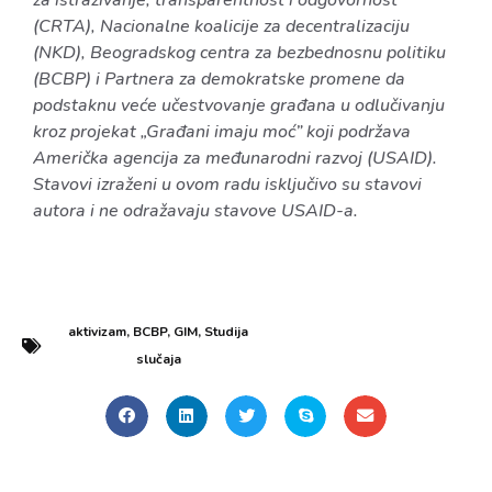
(CRTA), Nacionalne koalicije za decentralizaciju
(NKD), Beogradskog centra za bezbednosnu politiku
(BCBP) i Partnera za demokratske promene da
podstaknu veće učestvovanje građana u odlučivanju
kroz projekat „Građani imaju moć” koji podržava
Američka agencija za međunarodni razvoj (USAID).
Stavovi izraženi u ovom radu isključivo su stavovi
autora i ne odražavaju stavove USAID-a.
aktivizam
,
BCBP
,
GIM
,
Studija
slučaja