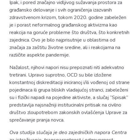
Ipak, i pored značajno vidljivog sužavanja prostora za
građansko delovanje i svih ograničenja izazvanih
zdravstvenom krizom, tokom 2020. godine zabeležen
je i porast neformalnog građanskog aktivizma kao
reakcija na goruće probleme što društva, što konkretnih
zajednica. Ovo je bilo najprisutnije u oblastima od
značaja za zaštitu životne sredine, ali i reakcijama na
različite aspekte pandemije.
Nažalost, njihovi napori nisu prepoznati niti adekvatno
tretirani. Upravo suprotno, OCD su bile izložene
konstantnoj diskreditaciji iniciranoj i/ili vođenoj od strane
pojedinaca ili grupa bliskih vladajućoj stranci, zabeleženi
su i fizički napadi na pojedine aktiviste, a slučaj “Spisak”
predstavlja najsnažniji institucinalni pritisak na civilno
društvo zloupotrebom zakonskih ovlašćenja Uprave za
sprečavanje pranja novca.
Ova studija slučaja je deo zajedničkih napora Centra
za istraživanje, transparentnost i odgovornost