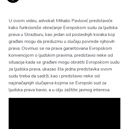
U ovom videu, advokat Mihailo Pavlović predstaviće
kako funkcioniše obraćanje Evropskom sudu za ljudska
prava u Strazburu, kao jedan od poslednjih koraka koji
građani mogu da preduzmu u slučaju povrede njihovih
prava. Osvrnuo se na prava garantovana Evropskom
konvencijom o ljudskim pravima, predstavio neke od
situacija kada se građani mogu obratiti Evropskom sudu
za ljudska prava, ukazao šta jedna predstavka ovom
sudu treba da sadrži, kao i predstavio neke od
najznačajnijih slučajeva kojima se Evropski sud za
ljudska prava bavio, a u cilju zaštite javnog interesa.