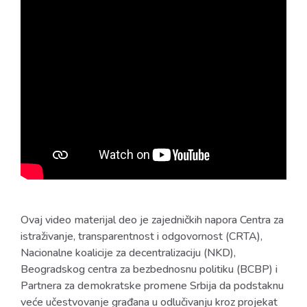
Ovaj video materijal deo je zajedničkih napora Centra za
istraživanje, transparentnost i odgovornost (CRTA),
Nacionalne koalicije za decentralizaciju (NKD),
Beogradskog centra za bezbednosnu politiku (BCBP) i
Partnera za demokratske promene Srbija da podstaknu
veće učestvovanje građana u odlučivanju kroz projekat