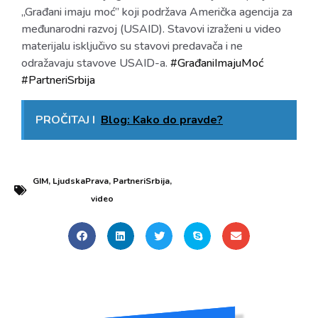
„Građani imaju moć” koji podržava Američka agencija za
međunarodni razvoj (USAID). Stavovi izraženi u video
materijalu isključivo su stavovi predavača i ne
odražavaju stavove USAID-a.
#GrađaniImajuMoć
#PartneriSrbija
PROČITAJ I
Blog: Kako do pravde?
GIM
,
LjudskaPrava
,
PartneriSrbija
,
video