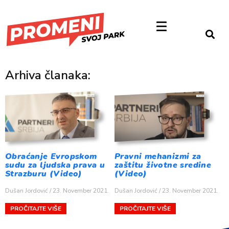
Arhiva članaka:
Obraćanje Evropskom
Pravni mehanizmi za
sudu za ljudska prava u
zaštitu životne sredine
Strazburu (Video)
(Video)
Dušan Jordović
23. November 2021.
Dušan Jordović
23. November 2021.
PROČITAJTE VIŠE
PROČITAJTE VIŠE