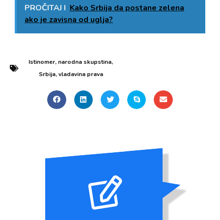
PROČITAJ I
Kako Srbija da postane zelena
ako je zavisna od uglja?
Istinomer
,
narodna skupstina
,
Srbija
,
vladavina prava