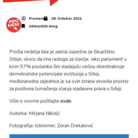
Promeni
28. October 2021.
Aktivistički blog
Prošla nedelja bila je zaista uspešna za Skupštinu
Srbije, skoro da ima razloga za slavlje. Iako parlament u
kom 97% poslanika čini vladajuću većinu obeshrabruje
demokratske potencijale institucija u Srbiji,
međunarodna zajednica je sa svih strana otvorila prostor
za pozitivna tumačenja stanja vladavine prava u Srbiji.
Više o ovome počitajte
ovde
.
Autorka:
Mirjana Nikolić
Fotografija: Istinomer, Zoran Drekalović