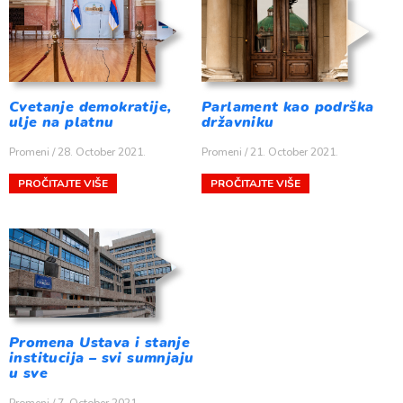
Cvetanje demokratije,
Parlament kao podrška
ulje na platnu
državniku
Promeni
28. October 2021.
Promeni
21. October 2021.
PROČITAJTE VIŠE
PROČITAJTE VIŠE
Promena Ustava i stanje
institucija – svi sumnjaju
u sve
Promeni
7. October 2021.