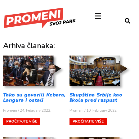
Arhiva članaka:
Tako su govorili Kebara,
Skupština Srbije kao
Langura i ostali
škola pred raspust
Promeni
24. February 2022.
Promeni
10. February 2022.
PROČITAJTE VIŠE
PROČITAJTE VIŠE