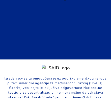
Izrada veb-sajta omogućena je uz podršku američkog naroda
putem Američke agencije za međunarodni razvoj (USAID).
Sadržaj veb-sajta je isključiva odgovornost Nacionalne
koalicija za decentralizaciju i ne mora nužno da odražava
stavove USAID-a ili Vlade Sjedinjenih Američkih Država.