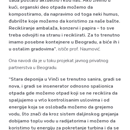
sada postalo aktuelno i kod nas. Ako živimo u
kući, organski deo otpada možemo da
kompostiramo, da napravimo od toga neki humus,
đubrište koje možemo da koristimo za naše bašte.
Recikliranje ambalaža, konzervi i papira – to sve
treba odvojiti na stranu i reciklirati. Za to trenutno
imamo posebne kontejnere u Beogradu, a biće ih i
u ostalim gradovima”
, ističe prof. Naumović.
Ona navodi da je u toku projekat javnog privatnog
partnerstva u Beogradu.
“Stara deponija u Vinči se trenutno sanira, gradi se
nova, i gradi se insenerator odnosno spalionica
otpada gde možemo otpad koji se ne reciklira da
spaljujemo u vrlo kontrolisanim uslovima i od
energije koja se oslobađa možemo da grejemo
vodu, što znači da kroz sistem daljinskog grejanja
dobijamo toplu vodu u radijatorima i možemo da
koristimo tu energiju za pokretanje turbina i da se