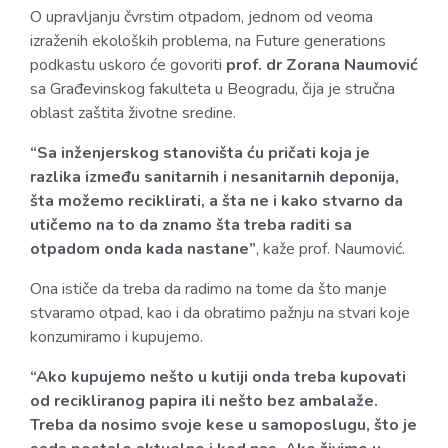
O upravljanju čvrstim otpadom, jednom od veoma
izraženih ekoloških problema, na Future generations
podkastu uskoro će govoriti
prof. dr Zorana Naumović
sa Građevinskog fakulteta u Beogradu, čija je stručna
oblast zaštita životne sredine.
“Sa inženjerskog stanovišta ću pričati koja je
razlika između sanitarnih i nesanitarnih deponija,
šta možemo reciklirati, a šta ne i kako stvarno da
utičemo na to da znamo šta treba raditi sa
otpadom onda kada nastane”
, kaže prof. Naumović.
Ona ističe da treba da radimo na tome da što manje
stvaramo otpad, kao i da obratimo pažnju na stvari koje
konzumiramo i kupujemo.
“Ako kupujemo nešto u kutiji onda treba kupovati
od recikliranog papira ili nešto bez ambalaže.
Treba da nosimo svoje kese u samoposlugu, što je