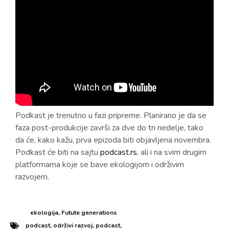
Podkast je trenutno u fazi pripreme. Planirano je da se
faza post-produkcije završi za dve do tri nedelje, tako
da će, kako kažu, prva epizoda biti objavljena novembra.
Podkast će biti na sajtu
podcast.rs
, ali i na svim drugim
platformama koje se bave ekologijom i održivim
razvojem.
ekologija
,
Futute generations
podcast
,
održivi razvoj
,
podcast
,