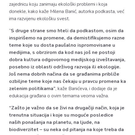
zajednicu koju zanimaju ekološki problemi i koja
donekle, kako kaže Milena Banić, autorka podkasta, već
ima razvijenu ekološku svest.
“
S druge strane smo hteli da podkastom, osim da
inspirišemo na promene, da demistifikujemo razne
teme koje su dosta paušalno ispromovisane u
medijima, s obrzirom da kod nas još ne postoji
dobra kultura odgovornog medijskog izveštavanja,
posebno iz oblasti održivog razvoja ili ekologije.
Još nema dobrih načina da se građanima približe
ozbiljne teme koje nas čekaju u pravcu promena ka
zelenim politikama”
, kaže Banićeva, i dodaje da je
edukacija građana o ovim temama veoma važna.
“Zašto je važno da se živi na drugačiji način, koja je
trenutna situacija i koje su moguće posledice
naših ponašanja na planetu, na ljude, na
biodiverzitet – su neka od pitanja na koje treba da