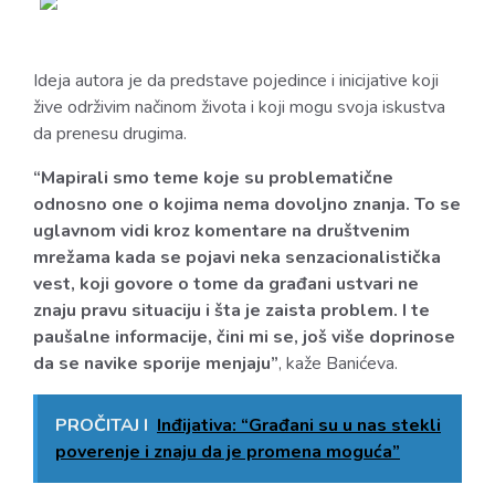
Ideja autora je da predstave pojedince i inicijative koji
žive održivim načinom života i koji mogu svoja iskustva
da prenesu drugima.
“Mapirali smo teme koje su problematične
odnosno one o kojima nema dovoljno znanja. To se
uglavnom vidi kroz komentare na društvenim
mrežama kada se pojavi neka senzacionalistička
vest, koji govore o tome da građani ustvari ne
znaju pravu situaciju i šta je zaista problem. I te
paušalne informacije, čini mi se, još više doprinose
da se navike sporije menjaju”
, kaže Banićeva.
PROČITAJ I
Inđijativa: “Građani su u nas stekli
poverenje i znaju da je promena moguća”