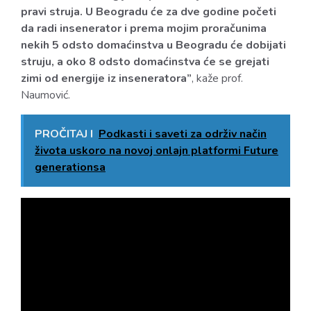
pravi struja. U Beogradu će za dve godine početi
da radi insenerator i prema mojim proračunima
nekih 5 odsto domaćinstva u Beogradu će dobijati
struju, a oko 8 odsto domaćinstva će se grejati
zimi od energije iz inseneratora”
, kaže prof.
Naumović.
PROČITAJ I
Podkasti i saveti za održiv način
života uskoro na novoj onlajn platformi Future
generationsa