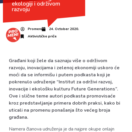
ekologiji i održivom
razvoju
Promeni
24. October 2020.
Aktivističke priče
Građani koji žele da saznaju više o održivom
razvoju, inovacijama i zelenoj ekonomiji uskoro će
moći da se informišu i putem podkasta koji je
pokrenulo udruženje “Institut za održivi razvoj,
inovacije i ekološku kulturu Future Generations”.
Ove i slične teme autori podkasta promovisaće
kroz predstavljanje primera dobrih praksi, kako bi
uticali na promenu ponašanja što većeg broja
građana.
Namera članova udruženja je da najpre okupe onlajn