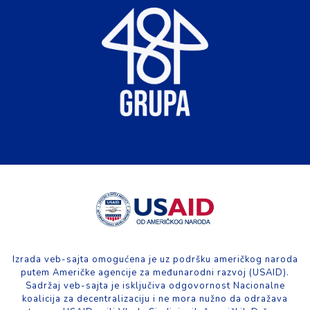
Izrada veb-sajta omogućena je uz podršku američkog naroda
putem Američke agencije za međunarodni razvoj (USAID).
Sadržaj veb-sajta je isključiva odgovornost Nacionalne
koalicija za decentralizaciju i ne mora nužno da odražava