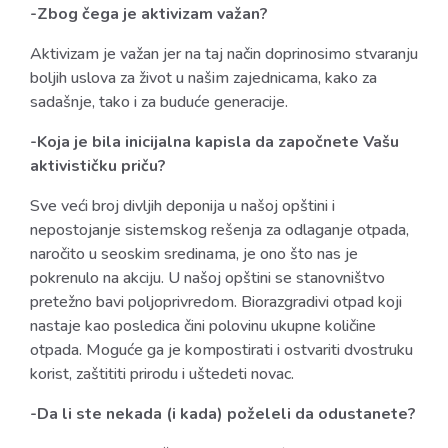
-Zbog čega je aktivizam važan?
Aktivizam je važan jer na taj način doprinosimo stvaranju
boljih uslova za život u našim zajednicama, kako za
sadašnje, tako i za buduće generacije.
-Koja je bila inicijalna kapisla da započnete Vašu
aktivističku priču?
Sve veći broj divljih deponija u našoj opštini i
nepostojanje sistemskog rešenja za odlaganje otpada,
naročito u seoskim sredinama, je ono što nas je
pokrenulo na akciju. U našoj opštini se stanovništvo
pretežno bavi poljoprivredom. Biorazgradivi otpad koji
nastaje kao posledica čini polovinu ukupne količine
otpada. Moguće ga je kompostirati i ostvariti dvostruku
korist, zaštititi prirodu i uštedeti novac.
-Da li ste nekada (i kada) poželeli da odustanete?