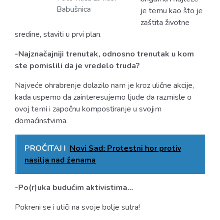
Babušnica
je temu kao što je
zaštita životne
sredine, staviti u prvi plan.
-Najznačajniji trenutak, odnosno trenutak u kom
ste pomislili da je vredelo truda?
Najveće ohrabrenje dolazilo nam je kroz ulične akcije,
kada uspemo da zainteresujemo ljude da razmisle o
ovoj temi i započnu kompostiranje u svojim
domaćinstvima.
PROČITAJ I
Novi Sad: Protestni hor protiv
nasilja nad ženama
-Po(r)uka budućim aktivistima…
Pokreni se i utiči na svoje bolje sutra!