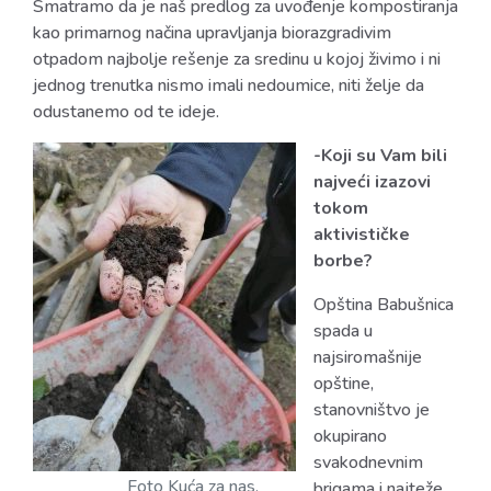
Smatramo da je naš predlog za uvođenje kompostiranja
kao primarnog načina upravljanja biorazgradivim
otpadom najbolje rešenje za sredinu u kojoj živimo i ni
jednog trenutka nismo imali nedoumice, niti želje da
odustanemo od te ideje.
-Koji su Vam bili
najveći izazovi
tokom
aktivističke
borbe?
Opština Babušnica
spada u
najsiromašnije
opštine,
stanovništvo je
okupirano
svakodnevnim
Foto Kuća za nas,
brigama i najteže