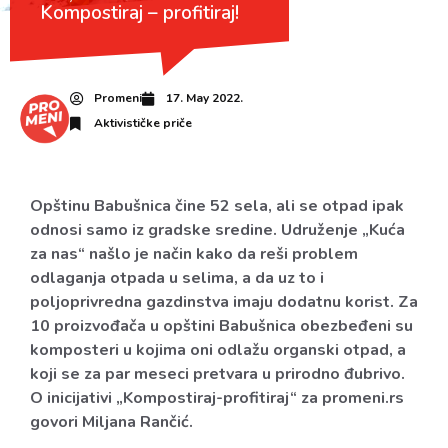
Kompostiraj – profitiraj!
Promeni
17. May 2022.
Aktivističke priče
Opštinu Babušnica čine 52 sela, ali se otpad ipak
odnosi samo iz gradske sredine. Udruženje „Kuća
za nas“ našlo je način kako da reši problem
odlaganja otpada u selima, a da uz to i
poljoprivredna gazdinstva imaju dodatnu korist. Za
10 proizvođača u opštini Babušnica obezbeđeni su
komposteri u kojima oni odlažu organski otpad, a
koji se za par meseci pretvara u prirodno đubrivo.
O inicijativi „Kompostiraj-profitiraj“ za promeni.rs
govori Miljana Rančić.