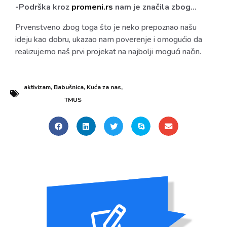
-Podrška kroz
promeni.rs
nam je značila zbog…
Prvenstveno zbog toga što je neko prepoznao našu
ideju kao dobru, ukazao nam poverenje i omogućio da
realizujemo naš prvi projekat na najbolji mogući način.
aktivizam
,
Babušnica
,
Kuća za nas
,
TMUS