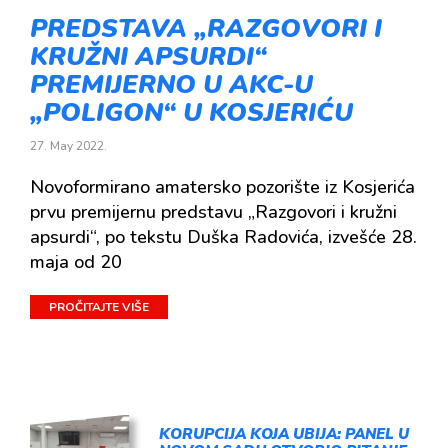
PREDSTAVA „RAZGOVORI I
KRUŽNI APSURDI“
PREMIJERNO U AKC-U
„POLIGON“ U KOSJERIĆU
27. May 2022.
Novoformirano amatersko pozorište iz Kosjerića
prvu premijernu predstavu „Razgovori i kružni
apsurdi“, po tekstu Duška Radovića, izvešće 28.
maja od 20
PROČITAJTE VIŠE
KORUPCIJA KOJA UBIJA: PANEL U