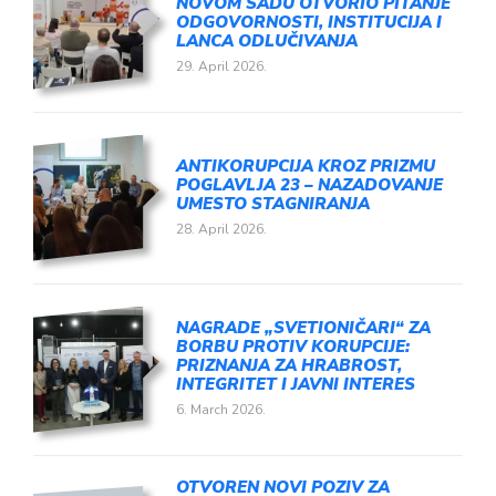
NOVOM SADU OTVORIO PITANJE
ODGOVORNOSTI, INSTITUCIJA I
LANCA ODLUČIVANJA
29. April 2026.
ANTIKORUPCIJA KROZ PRIZMU
POGLAVLJA 23 – NAZADOVANJE
UMESTO STAGNIRANJA
28. April 2026.
NAGRADE „SVETIONIČARI“ ZA
BORBU PROTIV KORUPCIJE:
PRIZNANJA ZA HRABROST,
INTEGRITET I JAVNI INTERES
6. March 2026.
OTVOREN NOVI POZIV ZA