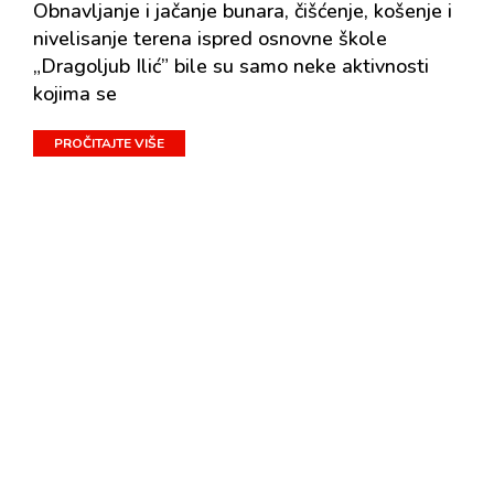
Obnavljanje i jačanje bunara, čišćenje, košenje i
nivelisanje terena ispred osnovne škole
„Dragoljub Ilić” bile su samo neke aktivnosti
kojima se
PROČITAJTE VIŠE