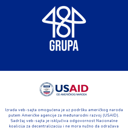
Izrada veb-sajta omogućena je uz podršku američkog naroda
putem Američke agencije za međunarodni razvoj (USAID).
Sadržaj veb-sajta je isključiva odgovornost Nacionalne
koalicija za decentralizaciju i ne mora nužno da odražava