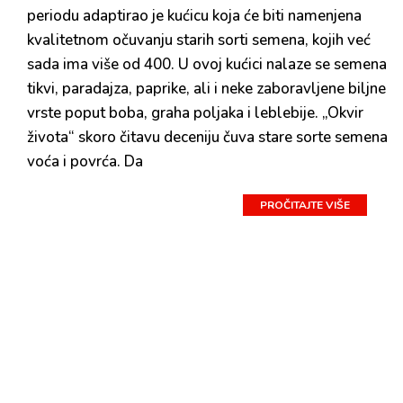
periodu adaptirao je kućicu koja će biti namenjena
kvalitetnom očuvanju starih sorti semena, kojih već
sada ima više od 400. U ovoj kućici nalaze se semena
tikvi, paradajza, paprike, ali i neke zaboravljene biljne
vrste poput boba, graha poljaka i leblebije. „Okvir
života“ skoro čitavu deceniju čuva stare sorte semena
voća i povrća. Da
PROČITAJTE VIŠE