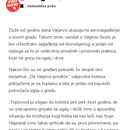
Aktivističke priče
Duže od godinu dana Valjevci ukazuju na aerozagađenje
u ovom gradu. Tokom zime, vazduh u Valjevu često je
bio višestruko zagađeniji od dozvoljenog, a jedan od
razloga za to je veliki broj privatnih i poslovnih jedinica,
koje se greju na ugalj i drva.
Nakon što su se građani pobunili, te okupili oko
inicijative „Da Valjevo prodiše“, valjevska bolnica
priključena je na toplanu, a bila je jedan od najvećih
potrošača uglja u gradu.
„Toplovod je stigao do bolnice pre pet-šest godina, ali
se ona uporno grejala na ugalj, i došli smo u apsurdnu
situaciju da institucija koja treba da nas leči, nas truje.
Napravili smo takav pritisak da su, prvo privremeno, pa