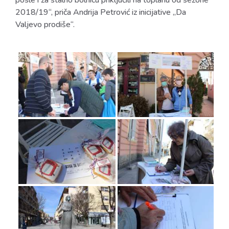
posle i za stalno bolnicu priključili na toplanu od sezone
2018/19“, priča Andrija Petrović iz inicijative „Da
Valjevo prodiše“.