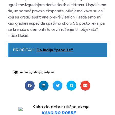
ugrožene izgradnjom derivacionih elektrana. Uspeli smo
da, uz pomoć pravnih eksperata, otkrijemo kako su oni
koji su gradili elektrane prekršili zakon, i sada smo mi
kao građani uspeli da spasimo skoro 95 posto reka, pa
se krenulo u demontažu cevi i rušenje tih objekata“,
ističe Dašić.
PROČITAJ I
Da Inđija ''prodiše''
aerozagađenje
,
valjevo
KAKO DO DOBRE