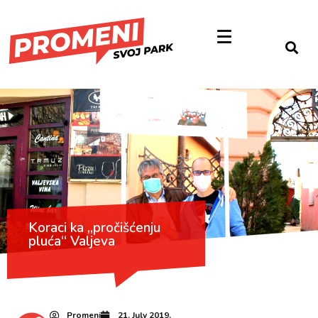
Koraci ka „pročišćenju
pluća“ Valjeva
Promeni
21. July 2019.