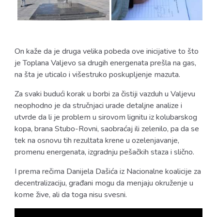
On kaže da je druga velika pobeda ove inicijative to što
je Toplana Valjevo sa drugih energenata prešla na gas,
na šta je uticalo i višestruko poskupljenje mazuta.
Za svaki budući korak u borbi za čistiji vazduh u Valjevu
neophodno je da stručnjaci urade detaljne analize i
utvrde da li je problem u sirovom lignitu iz kolubarskog
kopa, brana Stubo-Rovni, saobraćaj ili zelenilo, pa da se
tek na osnovu tih rezultata krene u ozelenjavanje,
promenu energenata, izgradnju pešačkih staza i slično.
I prema rečima Danijela Dašića iz Nacionalne koalicije za
decentralizaciju, građani mogu da menjaju okruženje u
kome žive, ali da toga nisu svesni.