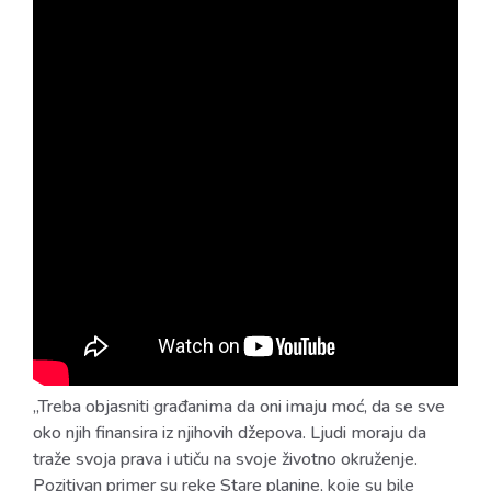
„Treba objasniti građanima da oni imaju moć, da se sve
oko njih finansira iz njihovih džepova. Ljudi moraju da
traže svoja prava i utiču na svoje životno okruženje.
Pozitivan primer su reke Stare planine, koje su bile