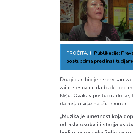
PROČITAJ I
Publikacija: Prav
postupcima pred institucijam
Drugi dan bio je rezervisan za ra
zainteresovani da budu deo mu
Nišu. Ovakav pristup radu se, k
da nešto više nauče o muzici.
„Muzika je umetnost koja dop
odrasla osoba ili starija oso
budi u nama neku želju za ko