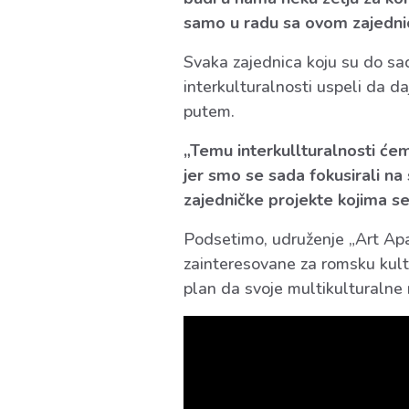
samo u radu sa ovom zajednico
Svaka zajednica koju su do sada
interkulturalnosti uspeli da da
putem.
„Temu interkullturalnosti ćem
jer smo se sada fokusirali na
zajedničke projekte kojima s
Podsetimo, udruženje „Art Apa
zainteresovane za romsku kultu
plan da svoje multikulturalne 