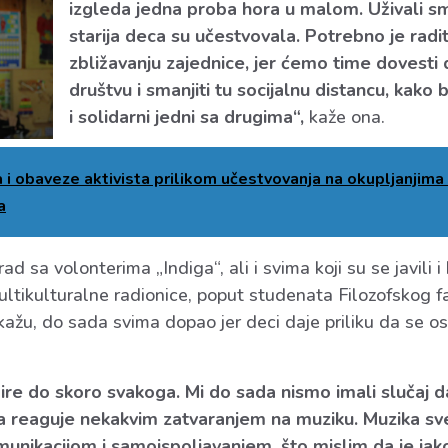
izgleda jedna proba hora u malom. Uživali sm
starija deca su učestvovala. Potrebno je radit
zbližavanju zajednice, jer ćemo time dovest
društvu i smanjiti tu socijalnu distancu, kako bi
i solidarni jedni sa drugima“,
kaže ona.
a i obaveze aktivista prilikom učestvovanja na okupljanjima 
a
d sa volonterima „Indiga“, ali i svima koji su se javili i b
ltikulturalne radionice, poput studenata Filozofskog f
ažu, do sada svima dopao jer deci daje priliku da se ose
ire do skoro svakoga. Mi do sada nismo imali slučaj d
ba reaguje nekakvim zatvaranjem na muziku. Muzika sve
munikacijom i samoispoljavanjem, što mislim da je jak