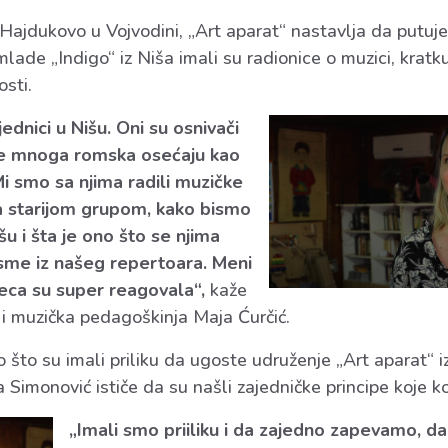
ajdukovo u Vojvodini, „Art aparat“ nastavlja da putuje 
ade „Indigo“ iz Niša imali su radionice o muzici, kratk
osti.
ednici u Nišu. Oni su osnivači
se mnoga romska osećaju kao
i smo sa njima radili muzičke
sa starijom grupom, kako bismo
šu i šta je ono što se njima
me iz našeg repertoara. Meni
deca su super reagovala“,
kaže
 i muzička pedagoškinja Maja Ćurčić.
o što su imali priliku da ugoste udruženje „Art aparat“ 
imonović ističe da su našli zajedničke principe koje ko
„Imali smo priiliku i da zajedno zapevamo, d