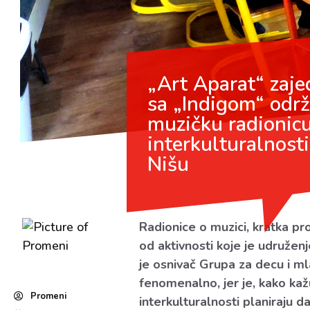
„Art Aparat“ zaj
sa „Indigom“ odr
muzičku radionic
interkulturalnosti
Nišu
Radionice o muzici, kratka pr
od aktivnosti koje je udružen
je osnivač Grupa za decu i ml
fenomenalno, jer je, kako ka
Promeni
interkulturalnosti planiraju d