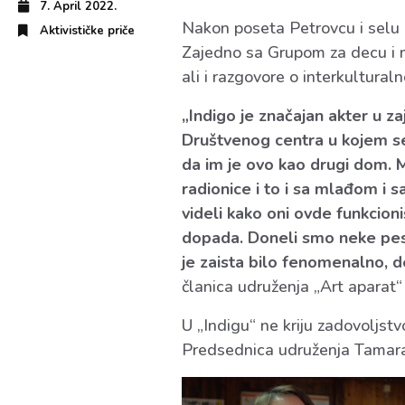
7. April 2022.
Nakon poseta Petrovcu i selu H
Aktivističke priče
Zajedno sa Grupom za decu i ml
ali i razgovore o interkulturaln
„Indigo je značajan akter u zaj
Društvenog centra u kojem 
da im je ovo kao drugi dom. M
radionice i to i sa mlađom i 
videli kako oni ovde funkcioni
dopada. Doneli smo neke pes
je zaista bilo fenomenalno, 
članica udruženja „Art aparat“
U „Indigu“ ne kriju zadovoljstv
Predsednica udruženja Tamara S