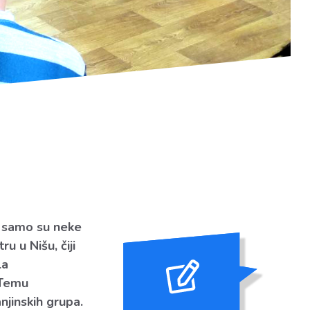
i samo su neke
u u Nišu, čiji
la
 Temu
anjinskih grupa.