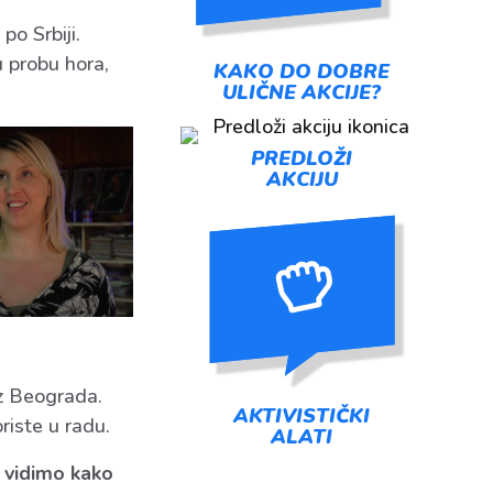
po Srbiji.
u probu hora,
KAKO DO DOBRE
ULIČNE AKCIJE?
PREDLOŽI
AKCIJU
iz Beograda.
AKTIVISTIČKI
riste u radu.
ALATI
a vidimo kako