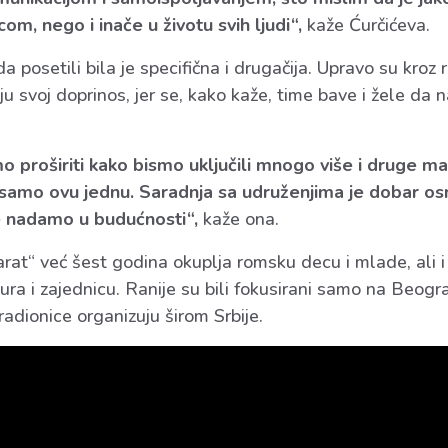
m, nego i inače u životu svih ljudi“,
kaže Ćurčićeva.
 posetili bila je specifična i drugačija. Upravo su kroz 
ju svoj doprinos, jer se, kako kaže, time bave i žele da 
o proširiti kako bismo uključili mnogo više i druge ma
 samo ovu jednu. Saradnja sa udruženjima je dobar os
e nadamo u budućnosti“,
kaže ona.
rat“ već šest godina okuplja romsku decu i mlade, ali i
ra i zajednicu. Ranije su bili fokusirani samo na Beogra
radionice organizuju širom Srbije.