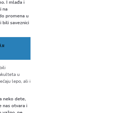
o. I mlađa i
i na
i do promena u
 bili saveznici
i u
ili
akulteta u
ćaju lepo, ali i
a neko dete,
 nas otvara i
o važno, ne