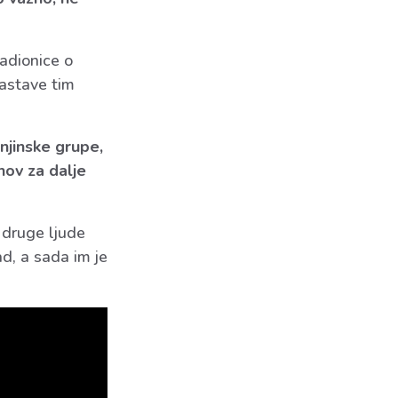
radionice o
nastave tim
njinske grupe,
nov za dalje
 druge ljude
d, a sada im je