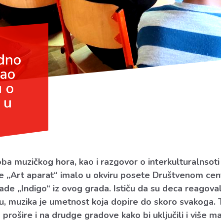
edno
žao
u o
 u
oba muzičkog hora, kao i razgovor o interkulturalnsot
je „Art aparat“ imalo u okviru posete Društvenom centr
ade „Indigo“ iz ovog grada. Ističu da su deca reagova
žu, muzika je umetnost koja dopire do skoro svakoga.
a prošire i na drudge gradove kako bi uključili i više m