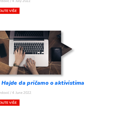
rdović
4. July 2022.
AJTE VIŠE
 Hajde da pričamo o aktivistima
rdović
4. June 2022.
AJTE VIŠE