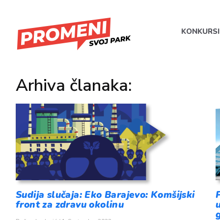
KONKURSI
Arhiva članaka:
Sudija slučaja: Eko Barajevo: Komšijski
front za zdravu okolinu