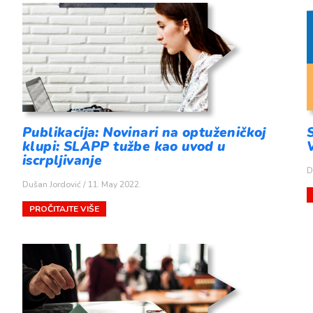
Publikacija: Novinari na optuženičkoj
S
klupi: SLAPP tužbe kao uvod u
iscrpljivanje
D
Dušan Jordović
11. May 2022.
PROČITAJTE VIŠE