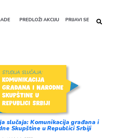
RADE
PREDLOŽI AKCIJU
PRIJAVI SE
ja slučaja: Komunikacija građana i
ne Skupštine u Republici Srbiji