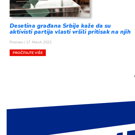
Desetina građana Srbije kaže da su
aktivisti partija vlasti vršili pritisak na njih
Promeni
17. March 2022.
PROČITAJTE VIŠE