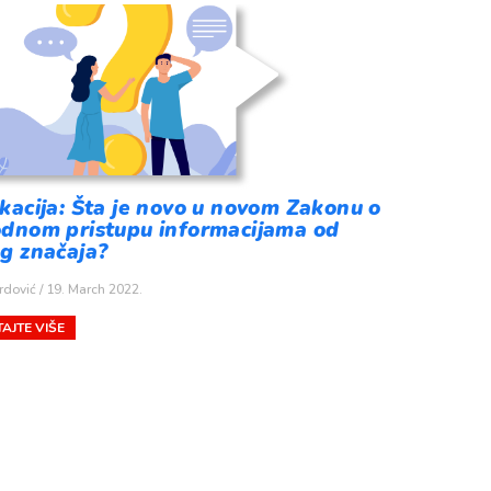
kacija: Šta je novo u novom Zakonu o
odnom pristupu informacijama od
g značaja?
rdović
19. March 2022.
AJTE VIŠE