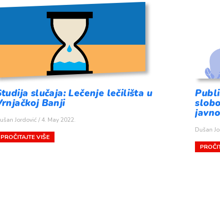
tudija slučaja: Lečenje lečilišta u
Publi
Vrnjačkoj Banji
slob
javno
ušan Jordović
4. May 2022.
Dušan Jo
PROČITAJTE VIŠE
PROČIT