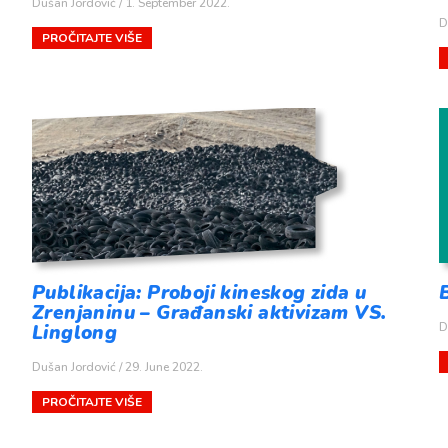
Dušan Jordović
1. September 2022.
D
PROČITAJTE VIŠE
Publikacija: Proboji kineskog zida u
Zrenjaninu – Građanski aktivizam VS.
D
Linglong
Dušan Jordović
29. June 2022.
PROČITAJTE VIŠE