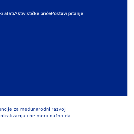
ki alati
Aktivističke priče
Postavi pitanje
ncije za međunarodni razvoj
ntralizaciju i ne mora nužno da