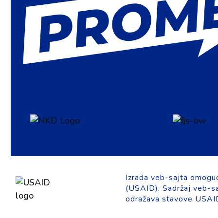
Izrada veb-sajta omogu
(USAID). Sadržaj veb-saj
odražava stavove USAID-