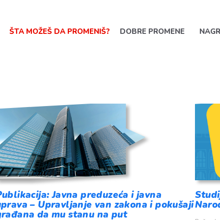
ŠTA MOŽEŠ DA PROMENIŠ?
DOBRE PROMENE
NAG
Publikacija: Javna preduzeća i javna
Studi
uprava – Upravljanje van zakona i pokušaji
Narod
građana da mu stanu na put