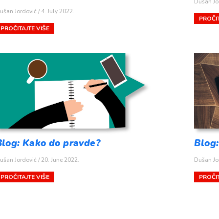
Dušan Jo
ušan Jordović
4. July 2022.
PROČIT
PROČITAJTE VIŠE
Blog: Kako do pravde?
Blog:
ušan Jordović
20. June 2022.
Dušan Jo
PROČITAJTE VIŠE
PROČIT