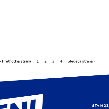
« Prethodna strana
1
2
3
4
Sledeća strana »
ŠTA MOŽ