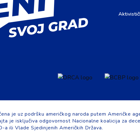
Aktivistič
ćena je uz podršku američkog naroda putem Američke age
ta je isključiva odgovornost Nacionalne koalicija za dece
a ili Vlade Sjedinjenih Američkih Država.