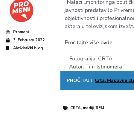
“Nalazi „monitoringa politič
javnosti predstavilo Privrem
objektivnosti i profesionalno
aktera u televizijskom izvešt
Promeni
3. February 2022.
Pročitajte više
ovde
.
Aktivistički blog
Fotografija: CRTA
Autor: Tim Istinomera
PROČITAJ I
Crta: Masovne zl
CRTA
,
mediji
,
REM