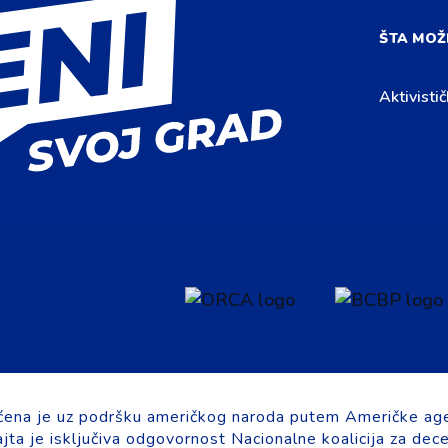
ŠTA MOŽ
Aktivistič
ćena je uz podršku američkog naroda putem Američke age
ta je isključiva odgovornost Nacionalne koalicija za dece