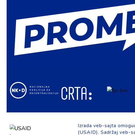
Izrada veb-sajta omogu
(USAID). Sadržaj veb-saj