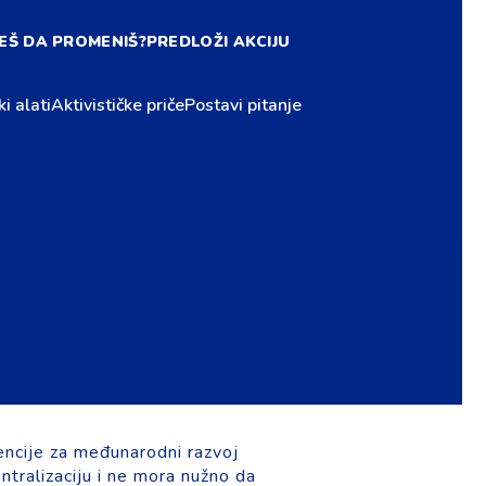
EŠ DA PROMENIŠ?
PREDLOŽI AKCIJU
ki alati
Aktivističke priče
Postavi pitanje
ncije za međunarodni razvoj
ntralizaciju i ne mora nužno da