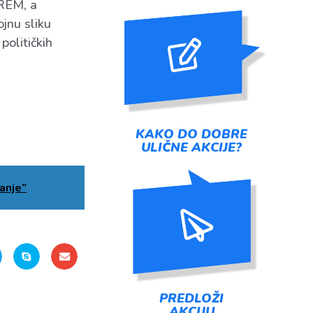
 REM, a
jnu sliku
političkih
KAKO DO DOBRE
ULIČNE AKCIJE?
anje”
PREDLOŽI
AKCIJU