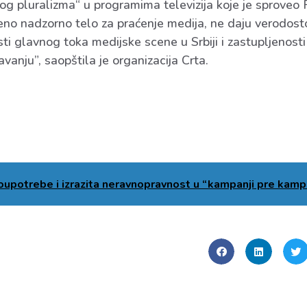
kog pluralizma“ u programima televizija koje je sproveo
eno nadzorno telo za praćenje medija, ne daju verodosto
sti glavnog toka medijske scene u Srbiji i zastupljenosti 
avanju”, saopštila je organizacija Crta.
oupotrebe i izrazita neravnopravnost u “kampanji pre kamp