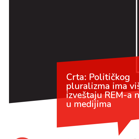
Crta: Političkog
pluralizma ima vi
izveštaju REM-a 
u medijima