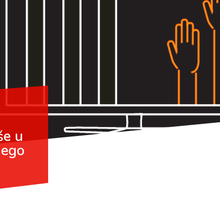
še u
nego