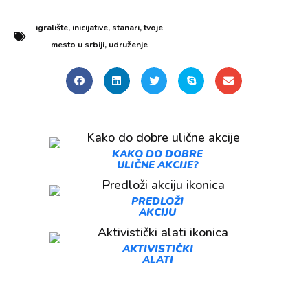
igralište
,
inicijative
,
stanari
,
tvoje
mesto u srbiji
,
udruženje
KAKO DO DOBRE
ULIČNE AKCIJE?
PREDLOŽI
AKCIJU
AKTIVISTIČKI
ALATI