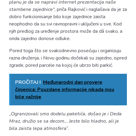
planu je da se napravi internet prezentacija naše
stambene zajednice“
, priča Rajković i naglašava da je za
dobro funkcionisanje bilo koje zajednice zaista
neophodno da su svi ravnopravni i uključeni u sve. Kod
njih predlog za uređenje prostora može da dâ svako, a
onda zajedno donose odluke.
Pored toga što se svakodnevno posećuju i organizuju
razna druženja, i Novu godinu dočekali su zajedno, ispred
zgrade, pored parcele na kojoj će ubrzo biti parkić.
PROČITAJ I
Međunarodni dan provere
činjenica: Pouzdane informacije nikada nisu
bile važnije
„
Ogranizovali smo dodelu paketića, došao je i Deda
Mraz, družio se sa decom… Jeste bilo hladno, ali je
bila zaista lepa atmosfera
“.