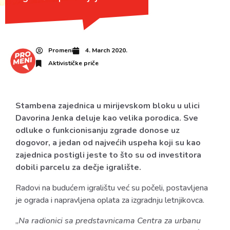
Promeni
4. March 2020.
Aktivističke priče
Stambena zajednica u mirijevskom bloku u ulici
Davorina Jenka deluje kao velika porodica. Sve
odluke o funkcionisanju zgrade donose uz
dogovor, a jedan od najvećih uspeha koji su kao
zajednica postigli jeste to što su od investitora
dobili parcelu za dečje
igralište
.
Radovi na budućem igralištu već su
po
čeli, postavljena
je ograda i napravljena oplata za izgradnju letnjikovca.
„
Na radionici sa predstavnicama Centra za urbanu