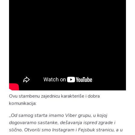
Ovu stambenu zajednicu karakteriše i dobra
komunikacija:
„
Od samog starta imamo Viber grupu, u kojoj
dogovaramo sastanke, dešavanja ispred zgrade i
slično. Otvorili smo Instagram i Fejsbuk stranicu, a u