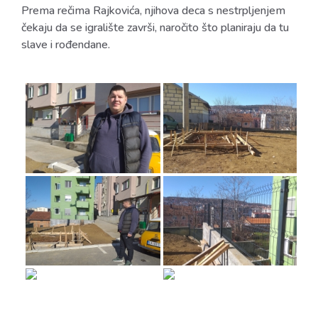
Prema rečima Rajkovića, njihova deca s nestrpljenjem
čekaju da se
igralište
završi, naročito što planiraju da tu
slave i rođendane.