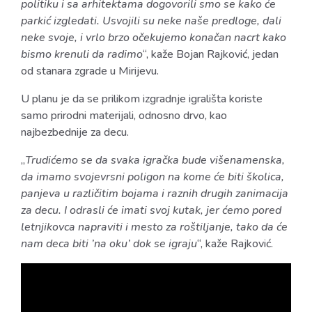
politiku i sa arhitektama dogovorili smo se kako će
parkić izgledati. Usvojili su neke naše predloge, dali
neke svoje, i vrlo brzo očekujemo konačan nacrt kako
bismo krenuli da radimo
“, kaže Bojan Rajković, jedan
od stanara zgrade u Mirijevu.
U planu je da se prilikom izgradnje igrališta koriste
samo prirodni materijali, odnosno drvo, kao
najbezbednije za decu.
„
Trudićemo se da svaka igračka bude višenamenska,
da imamo svojevrsni poligon na kome će biti školica,
panjeva u različitim bojama i raznih drugih zanimacija
za decu. I odrasli će imati svoj kutak, jer ćemo pored
letnjikovca napraviti i mesto za roštiljanje, tako da će
nam deca biti ’na oku’ dok se igraju
“, kaže Rajković.