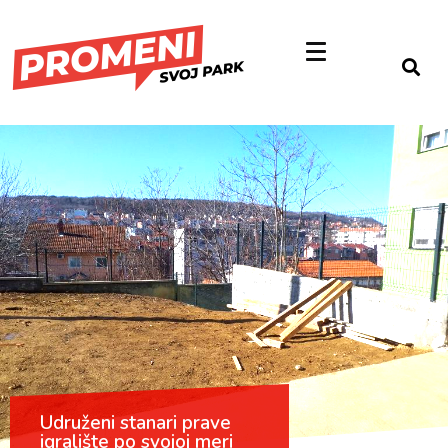
Udruženi stanari prave
igralište po svojoj meri