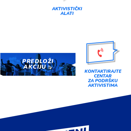
AKTIVISTIČKI
ALATI
PREDLOŽI
AKCIJU
KONTAKTIRAJTE
CENTAR
ZA PODRŠKU
AKTIVISTIMA