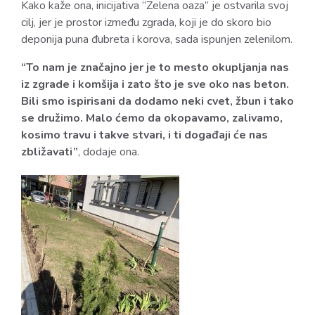
Kako kaže ona, inicijativa “Zelena oaza” je ostvarila svoj
cilj, jer je prostor između zgrada, koji je do skoro bio
deponija puna đubreta i korova, sada ispunjen zelenilom.
“To nam je značajno jer je to mesto okupljanja nas
iz zgrade i komšija i zato što je sve oko nas beton.
Bili smo ispirisani da dodamo neki cvet, žbun i tako
se družimo. Malo ćemo da okopavamo, zalivamo,
kosimo travu i takve stvari, i ti događaji će nas
zbližavati”
, dodaje ona.