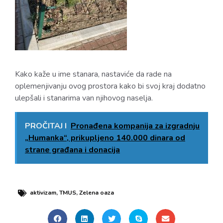
Kako kaže u ime stanara, nastaviće da rade na
oplemenjivanju ovog prostora kako bi svoj kraj dodatno
ulepšali i stanarima van njihovog naselja.
PROČITAJ I
Pronađena kompanija za izgradnju
„Humanka“, prikupljeno 140.000 dinara od
strane građana i donacija
aktivizam
,
TMUS
,
Zelena oaza