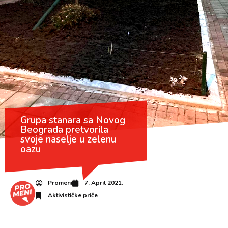
Grupa stanara sa Novog
Beograda pretvorila
svoje naselje u zelenu
oazu
Promeni
7. April 2021.
Aktivističke priče