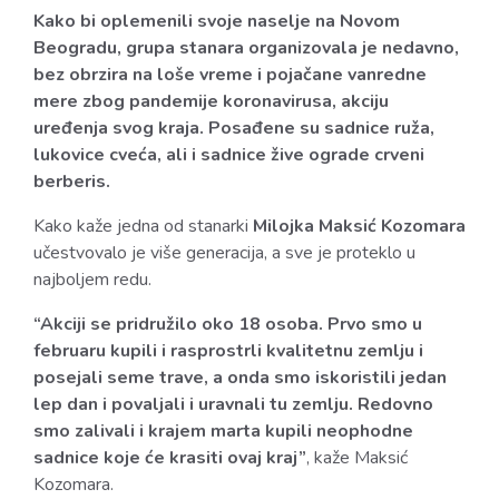
Kako bi oplemenili svoje naselje na Novom
Beogradu, grupa stanara organizovala je nedavno,
bez obrzira na loše vreme i pojačane vanredne
mere zbog pandemije koronavirusa, akciju
uređenja svog kraja. Posađene su sadnice ruža,
lukovice cveća, ali i sadnice žive ograde crveni
berberis.
Kako kaže jedna od stanarki
Milojka Maksić Kozomara
učestvovalo je više generacija, a sve je proteklo u
najboljem redu.
“Akciji se pridružilo oko 18 osoba. Prvo smo u
februaru kupili i rasprostrli kvalitetnu zemlju i
posejali seme trave, a onda smo iskoristili jedan
lep dan i povaljali i uravnali tu zemlju. Redovno
smo zalivali i krajem marta kupili neophodne
sadnice koje će krasiti ovaj kraj”
, kaže Maksić
Kozomara.