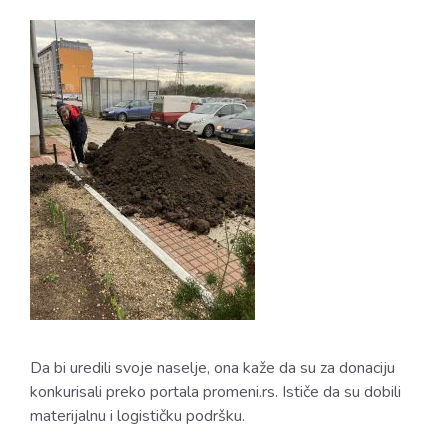
Da bi uredili svoje naselje, ona kaže da su za donaciju
konkurisali preko portala promeni.rs. Ističe da su dobili
materijalnu i logističku podršku.