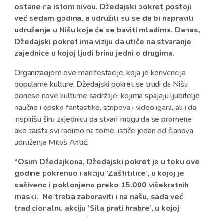
ostane na istom nivou. Džedajski pokret postoji
već sedam godina, a udružili su se da bi napravili
udruženje u Nišu koje će se baviti mladima. Danas,
Džedajski pokret ima viziju da utiče na stvaranje
zajednice u kojoj ljudi brinu jedni o drugima.
Organizacijom ove manifestacije, koja je konvencija
popularne kulture, Džedajski pokret se trudi da Nišu
donese nove kulturne sadržaje, kojima spajaju ljubitelje
naučne i epske fantastike, stripova i video igara, ali i da
inspirišu širu zajednicu da stvari mogu da se promene
ako zaista svi radimo na tome, ističe jedan od članova
udruženja Miloš Antić.
“Osim Džedajkona, Džedajski pokret je u toku ove
godine pokrenuo i akciju ‘Zaštitilice’, u kojoj je
sašiveno i poklonjeno preko 15.000 višekratnih
maski. Ne treba zaboraviti i na našu, sada već
tradicionalnu akciju ‘Sila prati hrabre’, u kojoj