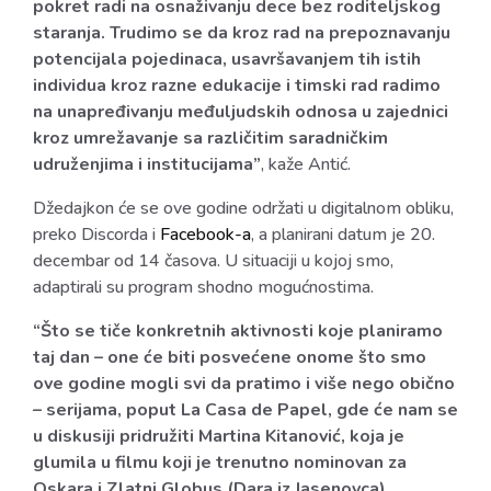
pokret radi na osnaživanju dece bez roditeljskog
staranja. Trudimo se da kroz rad na prepoznavanju
potencijala pojedinaca, usavršavanjem tih istih
individua kroz razne edukacije i timski rad radimo
na unapređivanju međuljudskih odnosa u zajednici
kroz umrežavanje sa različitim saradničkim
udruženjima i institucijama”
, kaže Antić.
Džedajkon će se ove godine održati u digitalnom obliku,
preko Discorda i
Facebook-a
, a planirani datum je 20.
decembar od 14 časova. U situaciji u kojoj smo,
adaptirali su program shodno mogućnostima.
“Što se tiče konkretnih aktivnosti koje planiramo
taj dan – one će biti posvećene onome što smo
ove godine mogli svi da pratimo i više nego obično
– serijama, poput La Casa de Papel, gde će nam se
u diskusiji pridružiti Martina Kitanović, koja je
glumila u filmu koji je trenutno nominovan za
Oskara i Zlatni Globus (Dara iz Jasenovca).