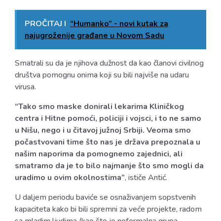
PROČITAJ I
“Humanko” - novi kutak za
najugroženije građane u Novom Sadu
Smatrali su da je njihova dužnost da kao članovi civilnog
društva pomognu onima koji su bili najviše na udaru
virusa.
“Tako smo maske donirali lekarima Kliničkog
centra i Hitne pomoći, policiji i vojsci, i to ne samo
u Nišu, nego i u čitavoj južnoj Srbiji. Veoma smo
počastvovani time što nas je država prepoznala u
našim naporima da pomognemo zajednici, ali
smatramo da je to bilo najmanje što smo mogli da
uradimo u ovim okolnostima”
, ističe Antić.
U daljem periodu baviće se osnaživanjem sopstvenih
kapaciteta kako bi bili spremni za veće projekte, radom
sa mladim ljudima (kao što je neformalna grupa