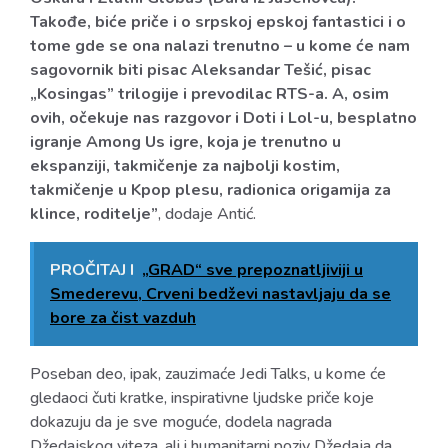
Takođe, biće priče i o srpskoj epskoj fantastici i o
tome gde se ona nalazi trenutno – u kome će nam
sagovornik biti pisac Aleksandar Tešić, pisac
„Kosingas” trilogije i prevodilac RTS-a. A, osim
ovih, očekuje nas razgovor i Doti i Lol-u, besplatno
igranje Among Us igre, koja je trenutno u
ekspanziji, takmičenje za najbolji kostim,
takmičenje u Kpop plesu, radionica origamija za
klince, roditelje”
, dodaje Antić.
PROČITAJ I
„GRAD“ sve prepoznatljiviji u
Smederevu, Crveni bedževi nastavljaju da se
bore za čist vazduh
Poseban deo, ipak, zauzimaće Jedi Talks, u kome će
gledaoci čuti kratke, inspirativne ljudske priče koje
dokazuju da je sve moguće, dodela nagrada
Džedajskog viteza, ali i humanitarni poziv Džedaja da