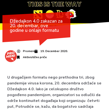
Džedajkon 4.0 zakazan za
20. decembar, ove
godine u onlajn formatu
Promeni
19. December 2020.
Aktivističke priče
U drugačijem formatu nego prethodna tri, zbog
pandemije virusa korona, 20. decembra održaće se
Džedajkon 4.0. Iako je celokupno društvo
pogođeno pandemijom, organizatori su odlučili da
održe kontinuitet događaja koji organizuju četvrti
put, Potrudiće se, kažu, da bogatstvo sadržaja