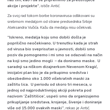
akcije i projekte”
, ističe Antić.
Za svoj rad tokom borbe koronavirusa odlikovani su
srebrnom medaljom od strane predsednika Srbije
Aleksandra Vučića. Kažu da medalju nisu očekivali.
“Iskreno, medalja koju smo dobili došla je
poprilično neočekivano. U trenutku kada je strah
od virusa bio sveprisutan u javnosti, dobili smo
poziv da pomognemo i mi smo se odazvali na način
na koji smo jedino mogli – da doniramo maske. U
saradnji sa niškom dizajnerkom Nevenom Kragić,
inicijalni plan bio je da prikupimo sredstva i
obezbedimo oko 1.000 višekratnih maski za
zaštitu lica. U periodu od skoro tri meseca, u
jednoj od najproduktivnijoj akciji pokreta pod
nazivom ‘Zaštitilice’, uspeli smo da organizujemo
prikupljanje sredstava, krojenje, šivenje i doniranje
više od 15.000 ovakvih maski”
, rekao je Antić.