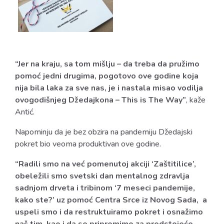
“Jer na kraju, sa tom mišlju – da treba da pružimo
pomoć jedni drugima, pogotovo ove godine koja
nija bila laka za sve nas, je i nastala misao vodilja
ovogodišnjeg Džedajkona – This is The Way”
, kaže
Antić.
Napominju da je bez obzira na pandemiju Džedajski
pokret bio veoma produktivan ove godine.
“Radili smo na već pomenutoj akciji ‘Zaštitilice’,
obeležili smo svetski dan mentalnog zdravlja
sadnjom drveta i tribinom ‘7 meseci pandemije,
kako ste?’ uz pomoć Centra Srce iz Novog Sada, a
uspeli smo i da restruktuiramo pokret i osnažimo
naš tim, kao i da se pripremimo za predstojeće