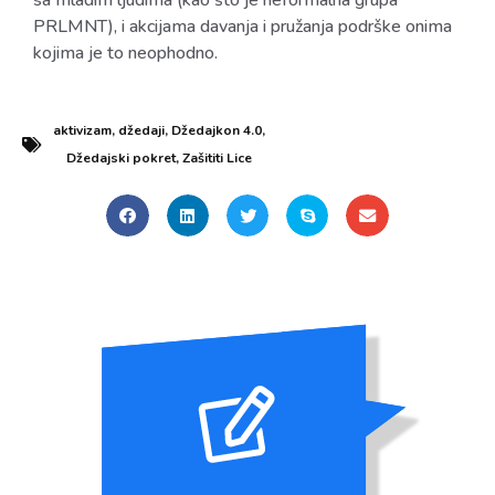
PRLMNT), i akcijama davanja i pružanja podrške onima
kojima je to neophodno.
aktivizam
,
džedaji
,
Džedajkon 4.0
,
Džedajski pokret
,
Zašititi Lice