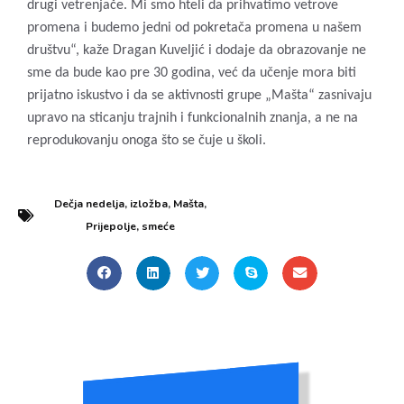
drugi vetrenjače. Mi smo hteli da prihvatimo vetrove
promena i budemo jedni od pokretača promena u našem
društvu“, kaže Dragan Kuveljić i dodaje da obrazovanje ne
sme da bude kao pre 30 godina, već da učenje mora biti
prijatno iskustvo i da se aktivnosti grupe „Mašta“ zasnivaju
upravo na sticanju trajnih i funkcionalnih znanja, a ne na
reprodukovanju onoga što se čuje u školi.
Dečja nedelja
,
izložba
,
Mašta
,
Prijepolje
,
smeće