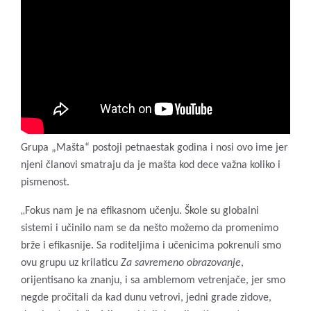
Grupa „Mašta“ postoji petnaestak godina i nosi ovo ime jer
njeni članovi smatraju da je mašta kod dece važna koliko i
pismenost.
„
Fokus nam je na efikasnom učenju. Škole su globalni
sistemi i učinilo nam se da nešto možemo da promenimo
brže i efikasnije. Sa roditeljima i učenicima pokrenuli smo
ovu grupu uz krilaticu
Za savremeno obrazovanje
,
orijentisano ka znanju, i sa amblemom vetrenjače, jer smo
negde pročitali da kad dunu vetrovi, jedni grade zidove,