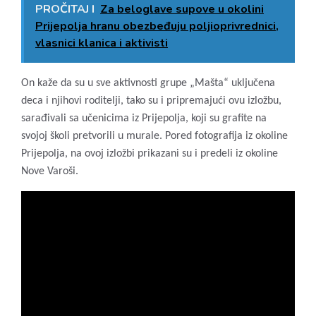
PROČITAJ I
Za beloglave supove u okolini
Prijepolja hranu obezbeđuju poljioprivrednici,
vlasnici klanica i aktivisti
On kaže da su u sve aktivnosti grupe „Mašta“ uključena
deca i njihovi roditelji, tako su i pripremajući ovu izložbu,
sarađivali sa učenicima iz Prijepolja, koji su grafite na
svojoj školi pretvorili u murale. Pored fotografija iz okoline
Prijepolja, na ovoj izložbi prikazani su i predeli iz okoline
Nove Varoši.