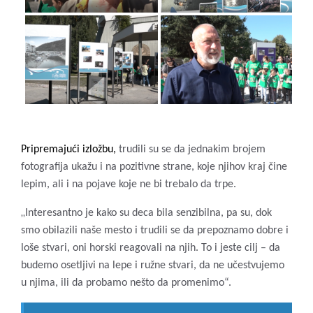
Pripremajući izložbu,
trudili su se da jednakim brojem
fotografija ukažu i na pozitivne strane, koje njihov kraj čine
lepim, ali i na pojave koje ne bi trebalo da trpe.
„
Interesantno je kako su deca bila senzibilna, pa su, dok
smo obilazili naše mesto i trudili se da prepoznamo dobre i
loše stvari, oni horski reagovali na njih. To i jeste cilj – da
budemo osetljivi na lepe i ružne stvari, da ne učestvujemo
u njima, ili da probamo nešto da promenimo“.