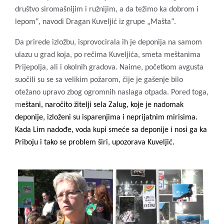
društvo siromašnijim i ružnijim, a da težimo ka dobrom i
lepom“, navodi Dragan Kuveljić iz grupe „Mašta“.
Da prirede izložbu, isprovocirala ih je deponija na samom
ulazu u grad koja, po rečima Kuveljića, smeta meštanima
Prijepolja, ali i okolnih gradova. Naime, početkom avgusta
suočili su se sa velikim požarom, čije je gašenje bilo
otežano upravo zbog ogromnih naslaga otpada. Pored toga,
m
eštani, naročito žitelji sela Zalug, koje je nadomak
deponije, izloženi su isparenjima i neprijatnim mirisima.
Kada Lim nadođe, voda kupi smeće sa deponije i nosi ga ka
Priboju i tako se problem širi, upozorava Kuveljić.