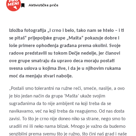
Aktivističke priče
Izložba fotografija „I crno i belo, tako nam se htelo – i ti
se pitaš“ prijepoljske grupe „Mašta“ pokazuje dobre i
loše primere ophođenja građana prema okolini. Svoje
radove predstavili su tokom Dečje nedelje, jer članovi
ove grupe smatraju da upravo deca moraju postati
svesna uslova u kojima žive, i da je u njihovim rukama
moć da menjaju stvari nabolje.
„
Postali smo tolerantni na ružne reči, smeće, nasilje, a ovo
je bio jedan način da grupa ‘Mašta’ ukaže svojim
sugrađanima da to nije ambijent na koji treba da se
navikavamo, već na koji treba da reagujemo. Od nas dosta
zavisi. To što je crno nije doneo niko sa strane, nego smo to
uradili mi ili neko nama blizak. Mnogo je važno da budemo
senzibilni prema svemu što je ružno, što čini naš grad i naše