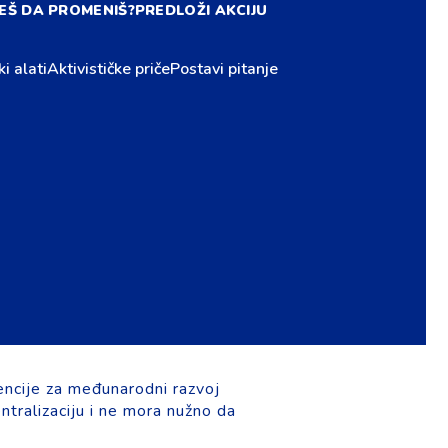
EŠ DA PROMENIŠ?
PREDLOŽI AKCIJU
ki alati
Aktivističke priče
Postavi pitanje
ncije za međunarodni razvoj
ntralizaciju i ne mora nužno da