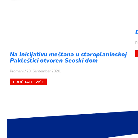
P
Na inicijativu meštana u staroplaninskoj
Pakleštici otvoren Seoski dom
Promeni
23. September 2020.
PROČITAJTE VIŠE