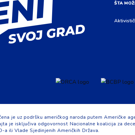
ŠTA MOŽ
Aktivistič
ćena je uz podršku američkog naroda putem Američke age
ta je isključiva odgovornost Nacionalne koalicija za dece
a ili Vlade Sjedinjenih Američkih Država.