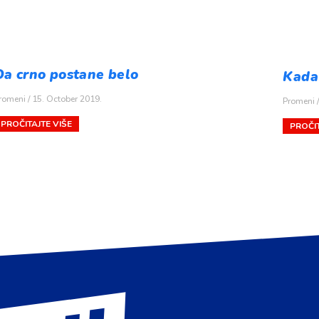
Da crno postane belo
Kada 
romeni
15. October 2019.
Promeni
PROČITAJTE VIŠE
PROČIT