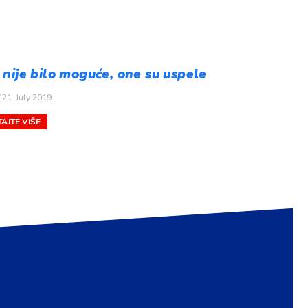
nije bilo moguće, one su uspele
21. July 2019.
AJTE VIŠE