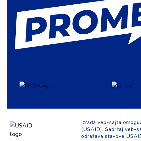
Izrada veb-sajta omogu
(USAID). Sadržaj veb-saj
odražava stavove USAID-