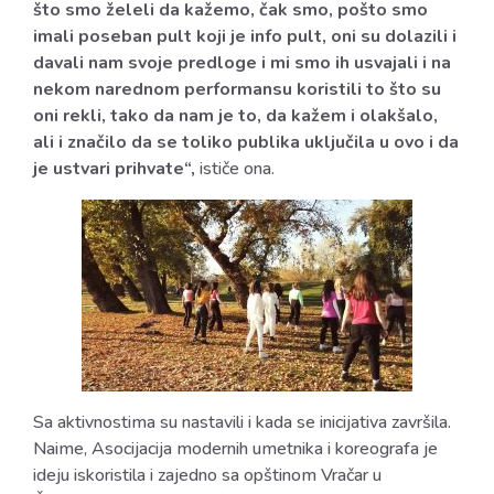
što smo želeli da kažemo, čak smo, pošto smo
imali poseban pult koji je info pult, oni su dolazili i
davali nam svoje predloge i mi smo ih usvajali i na
nekom narednom performansu koristili to što su
oni rekli, tako da nam je to, da kažem i olakšalo,
ali i značilo da se toliko publika uključila u ovo i da
je ustvari prihvate“,
ističe ona.
Sa aktivnostima su nastavili i kada se inicijativa završila.
Naime, Asocijacija modernih umetnika i koreografa je
ideju iskoristila i zajedno sa opštinom Vračar u