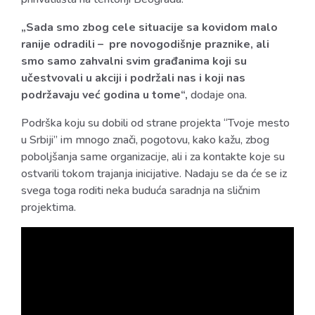
„Sada smo zbog cele situacije sa kovidom malo
ranije odradili – pre novogodišnje praznike, ali
smo samo zahvalni svim građanima koji su
učestvovali u akciji i podržali nas i koji nas
podržavaju već godina u tome“,
dodaje ona.
Podrška koju su dobili od strane projekta “Tvoje mesto
u Srbiji” im mnogo znači, pogotovu, kako kažu, zbog
poboljšanja same organizacije, ali i za kontakte koje su
ostvarili tokom trajanja inicijative. Nadaju se da će se iz
svega toga roditi neka buduća saradnja na sličnim
projektima.