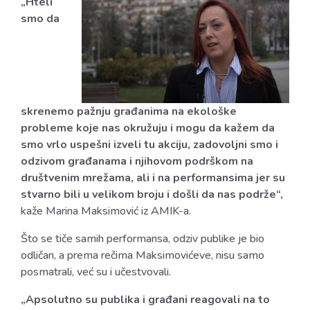
„Hteli
smo da
skrenemo pažnju građanima na ekološke
probleme koje nas okružuju i mogu da kažem da
smo vrlo uspešni izveli tu akciju, zadovoljni smo i
odzivom građanama i njihovom podrškom na
društvenim mrežama, ali i na performansima jer su
stvarno bili u velikom broju i došli da nas podrže“,
kaže Marina Maksimović iz AMIK-a.
Što se tiče samih performansa, odziv publike je bio
odličan, a prema rečima Maksimovićeve, nisu samo
posmatrali, već su i učestvovali.
„Apsolutno su publika i građani reagovali na to