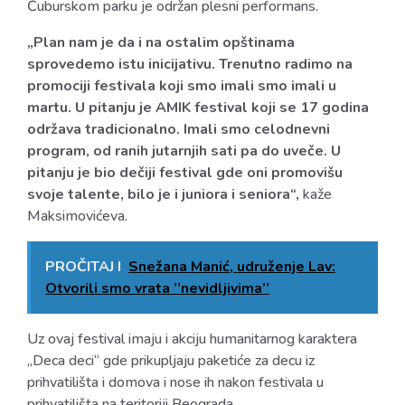
Čuburskom parku je održan plesni performans.
„Plan nam je da i na ostalim opštinama
sprovedemo istu inicijativu. Trenutno radimo na
promociji festivala koji smo imali smo imali u
martu. U pitanju je AMIK festival koji se 17 godina
održava tradicionalno. Imali smo celodnevni
program, od ranih jutarnjih sati pa do uveče. U
pitanju je bio dečiji festival gde oni promovišu
svoje talente, bilo je i juniora i seniora“,
kaže
Maksimovićeva.
PROČITAJ I
Snežana Manić, udruženje Lav:
Otvorili smo vrata ’’nevidljivima’’
Uz ovaj festival imaju i akciju humanitarnog karaktera
„Deca deci“ gde prikupljaju paketiće za decu iz
prihvatilišta i domova i nose ih nakon festivala u
prihvatilišta na teritoriji Beograda.