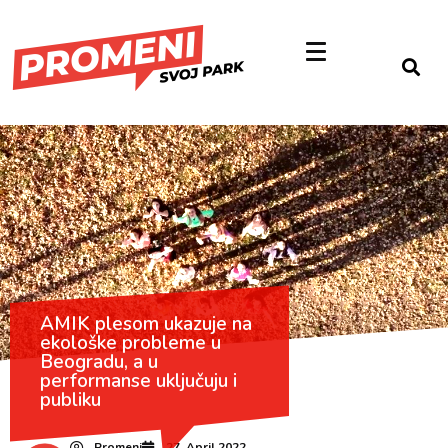
AMIK plesom ukazuje na
ekološke probleme u
Beogradu, a u
performanse uključuju i
publiku
Promeni
27. April 2022.