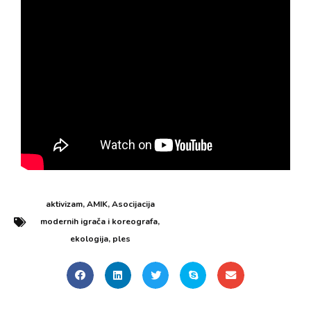
aktivizam
,
AMIK
,
Asocijacija
modernih igrača i koreografa
,
ekologija
,
ples