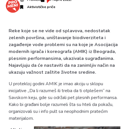
Aktivističke priče
Reke koje se ne vide od splavova, nedostatak
zelenih površina, uništavanje biodiverziteta i
zagađenje vode problemi su na koje je Asocijacija
modernih igrača i koreografa (AMIK) iz Beograda,
plesnim performansima, ukazivala sugrađanima.
Najavljuju da će nastaviti da na zanimljiv način na
ukazuju važnost zaštite životne sredine.
U protekloj godini AMIK je imao akciju u sklopu
inicijative „Da li razumeš ili treba da ti otplešem“ na
Savskom keju, gde su održali pet plesnih performansa.
Kako bi građani bolje razumeli šta su hteli da pokažu,
organizovali su i info pult sa neophodnim pratećim
materijalom.