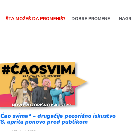
ŠTA MOŽEŠ DA PROMENIŠ?
DOBRE PROMENE
NAG
„Ćao svima“ – drugačije pozorišno iskustvo
28. aprila ponovo pred publikom