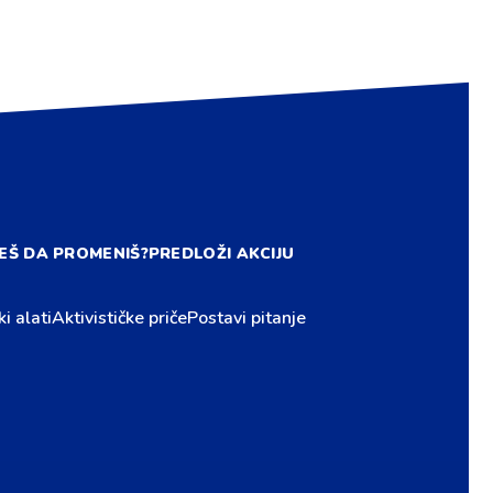
EŠ DA PROMENIŠ?
PREDLOŽI AKCIJU
ki alati
Aktivističke priče
Postavi pitanje