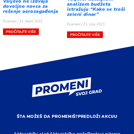
Valjevo ne izdvaja
analizom budžeta
dovoljno novca za
istražuju “Kako se troši
rešenje aerozagađenja
zeleni dinar”
Promeni
21. April 2022.
Promeni
21. July 2021.
PROČITAJTE VIŠE
PROČITAJTE VIŠE
ŠTA MOŽEŠ DA PROMENIŠ?
PREDLOŽI AKCIJU