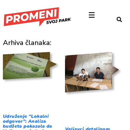
Arhiva članaka:
Udruženje “Lokalni
odgovor”: Analiza
budžeta pokazala da
Valjevci detaljnom