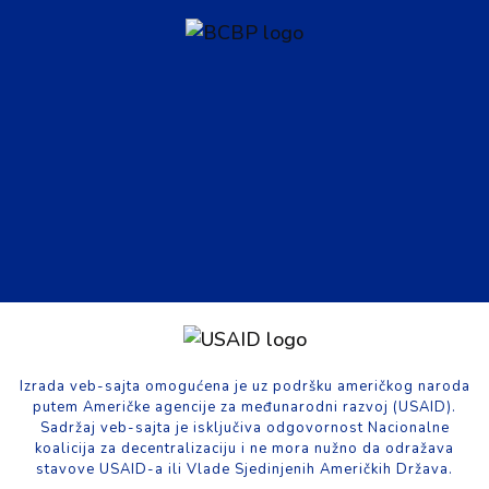
Izrada veb-sajta omogućena je uz podršku američkog naroda
putem Američke agencije za međunarodni razvoj (USAID).
Sadržaj veb-sajta je isključiva odgovornost Nacionalne
koalicija za decentralizaciju i ne mora nužno da odražava
stavove USAID-a ili Vlade Sjedinjenih Američkih Država.