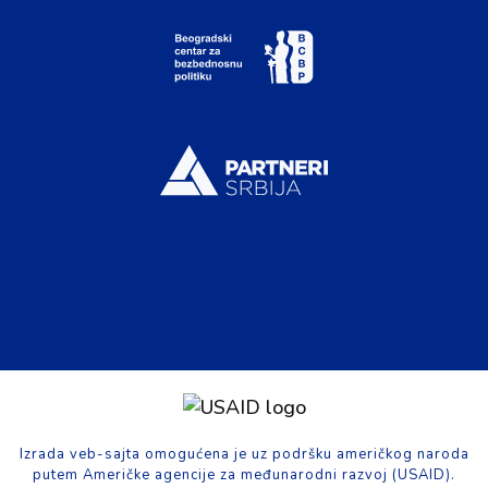
Izrada veb-sajta omogućena je uz podršku američkog naroda
putem Američke agencije za međunarodni razvoj (USAID).