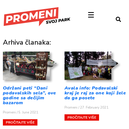
Arhiva članaka:
Održani peti “Dani
Avala info: Podavalski
podavalskih sela”, ove
kraj je raj za one koji žele
godine sa dečijim
da ga posete
bazarom
Promeni
27. February 2021.
Promeni
5. June 2021.
PROČITAJTE VIŠE
PROČITAJTE VIŠE