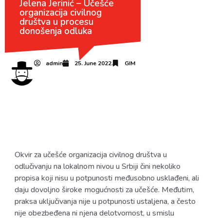
Jelena Jerinić – Učešće
organizacija civilnog
društva u procesu
donošenja odluka
admin
25. June 2022.
GIM
Okvir za učešće organizacija civilnog društva u
odlučivanju na lokalnom nivou u Srbiji čini nekoliko
propisa koji nisu u potpunosti međusobno usklađeni, ali
daju dovoljno široke mogućnosti za učešće. Međutim,
praksa uključivanja nije u potpunosti ustaljena, a često
nije obezbeđena ni njena delotvornost, u smislu