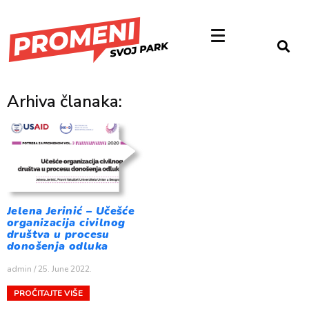
Arhiva članaka:
Jelena Jerinić – Učešće
organizacija civilnog
društva u procesu
donošenja odluka
admin
25. June 2022.
PROČITAJTE VIŠE