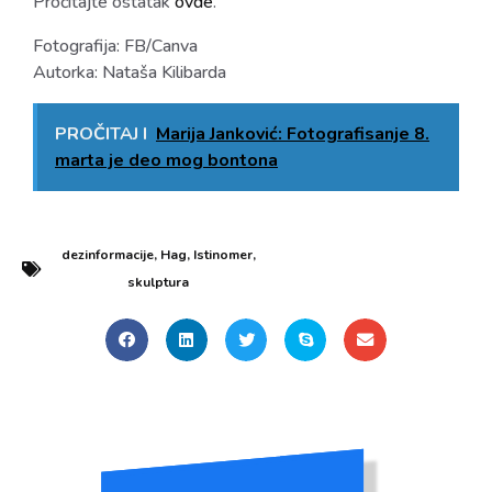
Pročitajte ostatak
ovde
.
Fotografija: FB/Canva
Autorka: Nata
š
a Kilibarda
PROČITAJ I
Marija Janković: Fotografisanje 8.
marta je deo mog bontona
dezinformacije
,
Hag
,
Istinomer
,
skulptura