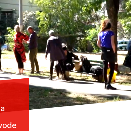
ma
zvode