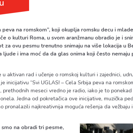
u
 peva na romskom”, koji okuplja romsku decu i mlade, 
 uče o kulturi Roma, u svom aranžmanu obradio je i s
t za ovu pesmu trenutno snimaju na više lokacija u Be
 ljude i ima moć da da glas onima koji često nemaju p
 u aktivan rad i učenje o romskoj kulturi i zajednici, udr
e inicijativu “Svi UGLAS! – Cela Srbija peva na romskom”
 prethodnih meseci vredno je radio, iako je to ponekad 
onela. Jedna od pokretačica ove inicijative, muzička pe
no pronalazili najkreativnija moguća rešenja da vežbaju 
i smo na obradi tri pesme,