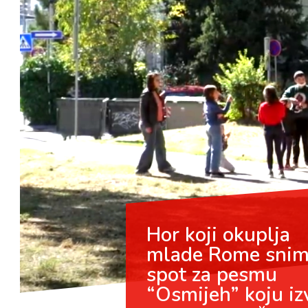
Hor koji okuplja
mlade Rome sni
spot za pesmu
“Osmijeh” koju i