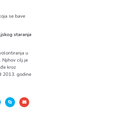
koja se bave
jskog staranja
volontiranja u
Njihov cilj je
eđe kroz
od 2013. godine