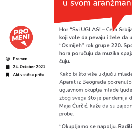
u svom aranžman
Hor “Svi UGLAS! – Cela Srbija
koji vole da pevaju i žele da
“Osmijeh” rok grupe 220. Spo
hora poručuju da muzika spaja
Promeni
čuju.
24. October 2021.
Kako bi što više uključili mlade
Aktivističke priče
Aparat iz Beograda pokrenulo j
uglavnom okuplja mlade ljude,
zbog svega što je pandemija d
Maja Ćurčić
, kaže da su zajed
probe.
“Okupljamo se napolju. Radil