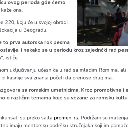
nicu ovog perioda gde ćemo
, kaže ona.
 220, koju će u svojoj obradi
 lokacija u Beogradu.
je to prva autorska rok pesma
oslavije, i nekako se u periodu kroz zajednčki rad pe
a”
, ističe.
nom uključivanju učesnika u rad sa mladim Romima, ali 
o bi kasnije sva znanja počeli da prenose drugima.
azgovore sa romskim umetnicima. Kroz promotivne i 
mo o različim temama koje su vezane za romsku kultur
onkurisali su preko sajta
promeni.rs
. Podržani su materijal
tno imaju mentorsku podršku stručnjaka koji im pomaže 