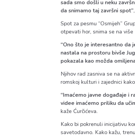
sada smo došli u neku završ
da snimamo taj završni spot”
Spot za pesmu “Osmijeh” Grupe
otpevati hor, snima se na više
“Ono što je interesantno da 
nastala na prostoru bivše Jug
pokazala kao možda omiljen
Njihov rad zasniva se na aktiv
romskoj kulturi i zajednici kak
“Imaćemo javne događaje i r
videe imaćemo priliku da uči
kaže Ćurčićeva.
Kako bi pokrenuli inicijativu k
savetodavno. Kako kažu, trenu