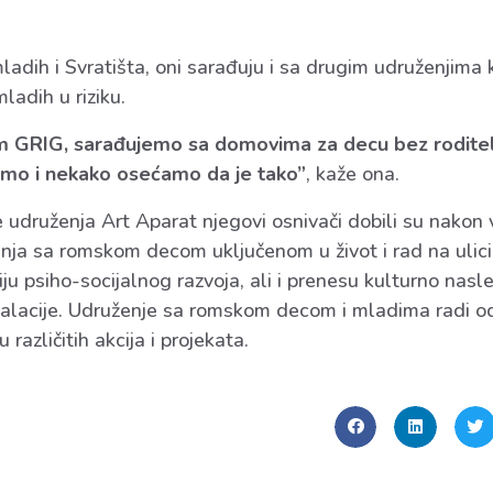
ladih i Svratišta, oni sarađuju i sa drugim udruženjima 
ladih u riziku.
m GRIG, sarađujemo sa domovima za decu bez roditel
jemo i nekako osećamo da je tako”
, kaže ona.
 udruženja Art Aparat njegovi osnivači dobili su nakon 
ja sa romskom decom uključenom u život i rad na ulici. 
ju psiho-socijalnog razvoja, ali i prenesu kulturno nasl
stalacije. Udruženje sa romskom decom i mladima radi 
 različitih akcija i projekata.