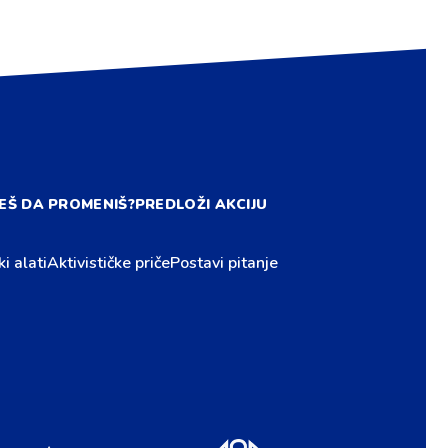
EŠ DA PROMENIŠ?
PREDLOŽI AKCIJU
ki alati
Aktivističke priče
Postavi pitanje