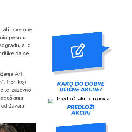
ali i sve one
nimio pesmu
ogradu, a iz
rilike da se
uženje Art
. Hor, koji
KAKO DO DOBRE
ULIČNE AKCIJE?
bilo izazovno
dagoškinja
i održavaju
PREDLOŽI
AKCIJU