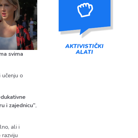
AKTIVISTIČKI
ALATI
sma svima
i učenju o
edukativne
u i zajednicu”
,
no, ali i
razviju