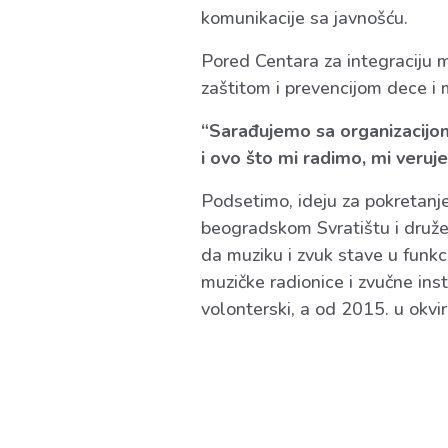
komunikacije sa javnošću.
Pored Centara za integraciju m
zaštitom i prevencijom dece i m
“Sarađujemo sa organizacijo
i ovo što mi radimo, mi veru
Podsetimo, ideju za pokretanje
beogradskom Svratištu i družen
da muziku i zvuk stave u funkci
muzičke radionice i zvučne in
volonterski, a od 2015. u okviru