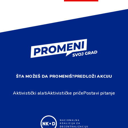
ŠTA MOŽEŠ DA PROMENIŠ?
PREDLOŽI AKCIJU
Aktivistički alati
Aktivističke priče
Postavi pitanje