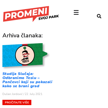
Arhiva članaka:
Studija Slučaja:
Odbranimo Teslu –
Pančevci koji su pokazali
kako se brani grad
Dušan Jordović
22. July 2021.
PROČITAJTE VIŠE