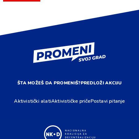
ŠTA MOŽEŠ DA PROMENIŠ?
PREDLOŽI AKCIJU
Aktivistički alati
Aktivističke priče
Postavi pitanje