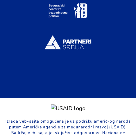
Izrada veb-sajta omogućena je uz podršku američkog naroda
putem Američke agencije za međunarodni razvoj (USAID).
Sadržaj veb-sajta je isključiva odgovornost Nacionalne