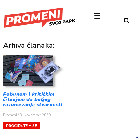
Arhiva članaka:
Pobunom i kritičkim
čitanjem do boljeg
razumevanja stvarnosti
Promeni
3. November 2020.
PROČITAJTE VIŠE