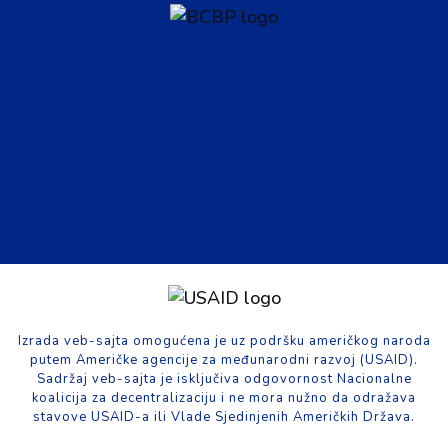
Izrada veb-sajta omogućena je uz podršku američkog naroda
putem Američke agencije za međunarodni razvoj (USAID).
Sadržaj veb-sajta je isključiva odgovornost Nacionalne
koalicija za decentralizaciju i ne mora nužno da odražava
stavove USAID-a ili Vlade Sjedinjenih Američkih Država.