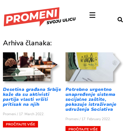
Arhiva članaka:
Desetina građana Srbije
Potrebno urgentno
kaže da su aktivisti
unapređenje sistema
partija vlasti vršili
socijalne zaštite,
pritisak na njih
pokazuje istraživanje
udruženja Sociativa
Promeni
17. March 2022.
Promeni
17. February 2022.
PROČITAJTE VIŠE
PROČITAJTE VIŠE