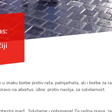
as:
iji
u znaku borbe protiv rata, patrijarhata, ali i borbe za 
ravo na abortus, izbor, protiv nasilja, za solidarnost.
testni marš „Solidarne i pobunjene! Za radna prava, za