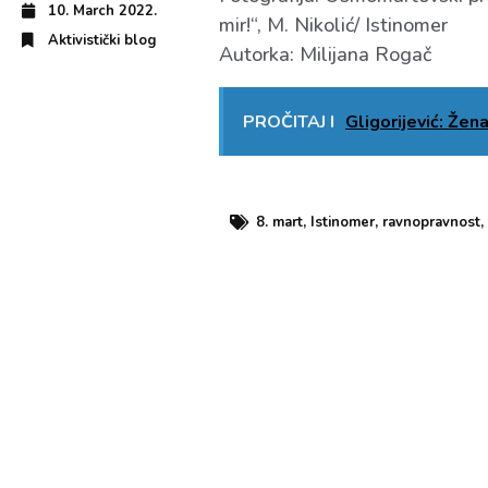
10. March 2022.
mir!“, M. Nikolić/ Istinomer
Aktivistički blog
Autorka: Milijana Rogač
PROČITAJ I
Gligorijević: Že
8. mart
,
Istinomer
,
ravnopravnost
,