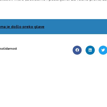
nama je došlo preko glave
solidarnost