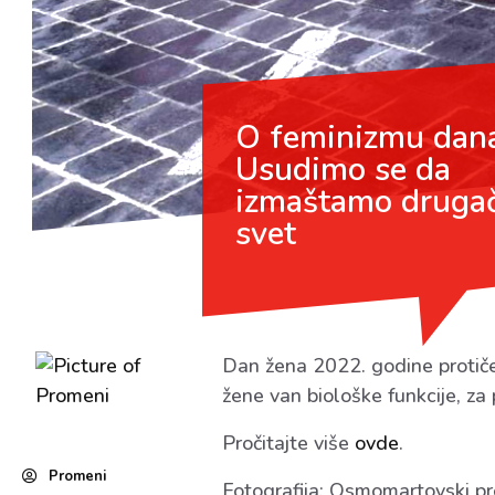
O feminizmu dan
Usudimo se da
izmaštamo drugač
svet
Dan žena 2022. godine protiče 
žene van biološke funkcije, za p
Pročitajte više
ovde
.
Promeni
Fotografija: Osmomartovski pro