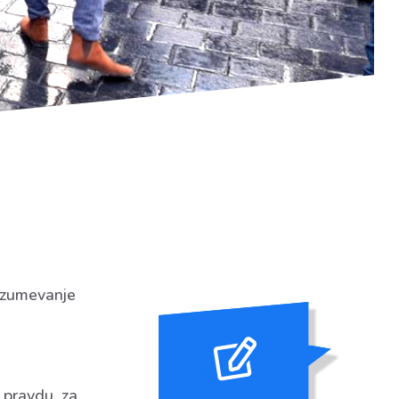
razumevanje
 pravdu, za