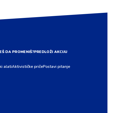
EŠ DA PROMENIŠ?
PREDLOŽI AKCIJU
ki alati
Aktivističke priče
Postavi pitanje