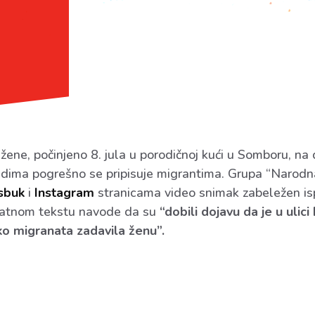
žene, počinjeno 8. jula u porodičnoj kući u Somboru, na
idima pogrešno se pripisuje migrantima. Grupa “Narodna
sbuk
i
Instagram
stranicama video snimak zabeležen is
opratnom tekstu navode da su
“dobili dojavu da je u ulici
ko migranata zadavila ženu”.