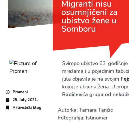
Migranti nisu
osumnjičeni za
ubistvo žene u
Somboru
Svirepo ubistvo 63-godišnje 
mrežama i u pojedinim tablo
jula objavila je na svojim
Fej
kojoj je ubijena žena. U pr
Promeni
Radičevića grupa od nekoli
25. July 2021.
Aktivistički blog
Autorka: Tamara Tančić
Fotografija: Istinomer