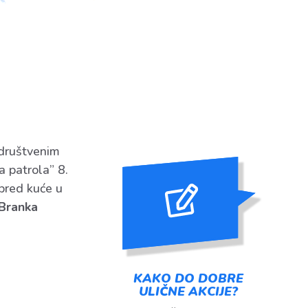
 društvenim
 patrola” 8.
pred kuće u
 Branka
KAKO DO DOBRE
ULIČNE AKCIJE?