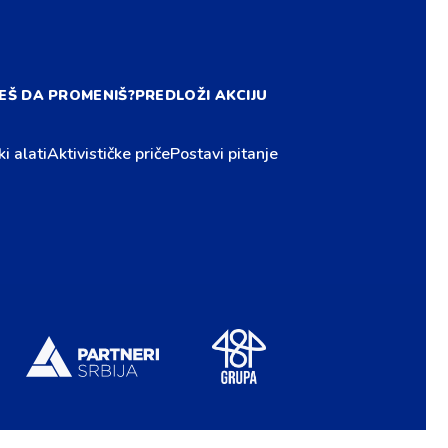
EŠ DA PROMENIŠ?
PREDLOŽI AKCIJU
ki alati
Aktivističke priče
Postavi pitanje