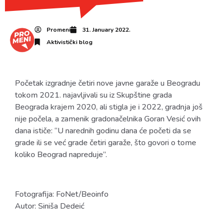
Promeni
31. January 2022.
Aktivistički blog
Početak izgradnje četiri nove javne garaže u Beogradu
tokom 2021. najavljivali su iz Skupštine grada
Beograda krajem 2020, ali stigla je i 2022, gradnja još
nije počela, a zamenik gradonačelnika Goran Vesić ovih
dana ističe: “U narednih godinu dana će početi da se
grade ili se već grade četiri garaže, što govori o tome
koliko Beograd napreduje”.
Fotografija: FoNet/Beoinfo
Autor: Siniša Dedeić