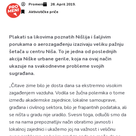
Promeni
26. April 2019.
Aktivističke priče
Plakati sa likovima poznatih Nišlija i šaljivim
porukama o aerozagađenju izazivaju veliku pažnju
šetača u centru Niša. To je jedna od poslednjih
akcija Niške urbane gerile, koja na ovaj način
ukazuje na svakodnevne probleme svojih
sugrađana.
„Čitave zime bilo je dosta dana sa ekstremno visokim
zagađenjem vazduha. Vodila se žučna polemika o tome
između akademske zajednice, lokalne samouprave,
građana i civilnog sektora, bilo je frapantnih podataka, ali
se ništa u gradu nije uradilo. Svesni toga, odlučili smo da
se na nama prepoznatljiv način obratimo javnosti i
lokalnoj zajednici i ukažemo joj na važnost i veličinu