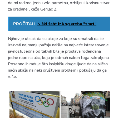
da mi radimo jednu vrlo pametnu, ozbiljnu i korisnu stvar
za građane“, kaže Gerilac 2.
PROČITAJ I
Niški šaht iz kog vreba "smrt"
Njihov je utisak da su akcije za koje su smatrali da će
izazvati najmanju pažnju naišle na najveće interesovanje
javnosti. Jedna od takvih bila je proslava rođendana
jedne rupe na ulici, koja je odmah nakon toga zakrpljena.
Posebno ih raduje što insipirišu druge ljude da na sličan
način ukažu na neki društveni problem i pokušaju da ga
reše.