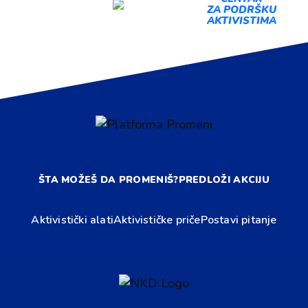
AKCIJU
ZA PODRŠKU
AKTIVISTIMA
ŠTA MOŽEŠ DA PROMENIŠ?
PREDLOŽI AKCIJU
Aktivistički alati
Aktivističke priče
Postavi pitanje