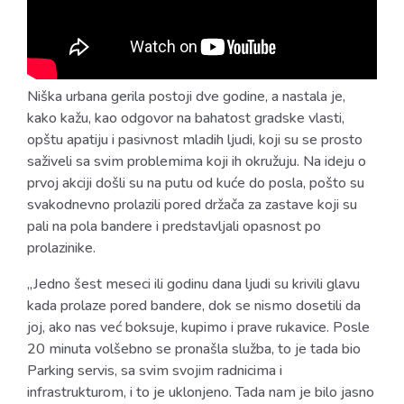
Niška urbana gerila postoji dve godine, a nastala je,
kako kažu, kao odgovor na bahatost gradske vlasti,
opštu apatiju i pasivnost mladih ljudi, koji su se prosto
saživeli sa svim problemima koji ih okružuju. Na ideju o
prvoj akciji došli su na putu od kuće do posla, pošto su
svakodnevno prolazili pored držača za zastave koji su
pali na pola bandere i predstavljali opasnost po
prolazinike.
„Jedno šest meseci ili godinu dana ljudi su krivili glavu
kada prolaze pored bandere, dok se nismo dosetili da
joj, ako nas već boksuje, kupimo i prave rukavice. Posle
20 minuta volšebno se pronašla služba, to je tada bio
Parking servis, sa svim svojim radnicima i
infrastrukturom, i to je uklonjeno. Tada nam je bilo jasno