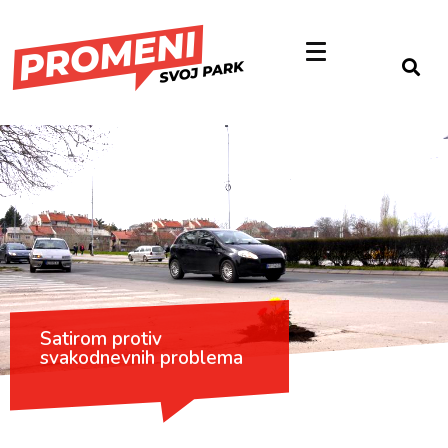
Satirom protiv
svakodnevnih problema