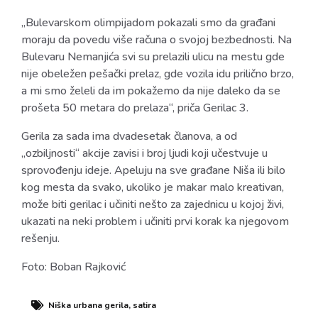
„Bulevarskom olimpijadom pokazali smo da građani
moraju da povedu više računa o svojoj bezbednosti. Na
Bulevaru Nemanjića svi su prelazili ulicu na mestu gde
nije obeležen pešački prelaz, gde vozila idu prilično brzo,
a mi smo želeli da im pokažemo da nije daleko da se
prošeta 50 metara do prelaza“, priča Gerilac 3.
Gerila za sada ima dvadesetak članova, a od
„ozbiljnosti“ akcije zavisi i broj ljudi koji učestvuje u
sprovođenju ideje. Apeluju na sve građane Niša ili bilo
kog mesta da svako, ukoliko je makar malo kreativan,
može biti gerilac i učiniti nešto za zajednicu u kojoj živi,
ukazati na neki problem i učiniti prvi korak ka njegovom
rešenju.
Foto: Boban Rajković
Niška urbana gerila
,
satira