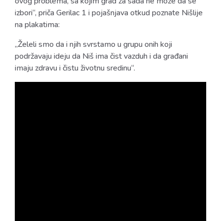
ovog problema, sa kojim grad za sada ne može da se
izbori“, priča Gerilac 1 i pojašnjava otkud poznate Nišlije
na plakatima:
„Želeli smo da i njih svrstamo u grupu onih koji
podržavaju ideju da Niš ima čist vazduh i da građani
imaju zdravu i čistu životnu sredinu“.