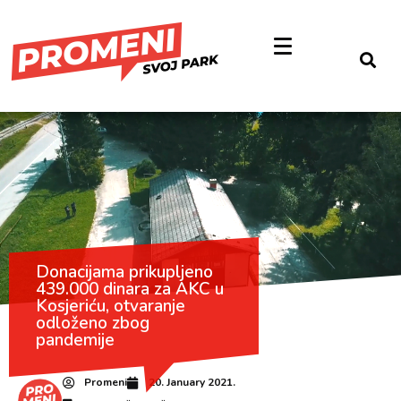
Donacijama prikupljeno
439.000 dinara za AKC u
Kosjeriću, otvaranje
odloženo zbog
pandemije
Promeni
20. January 2021.