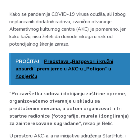
Kako se pandemija COVID-19 virusa odužila, ali i zbog
neplaniranih dodatnih radova, zvanično otvaranje
Alternativnog kulturnog centra (AKC) je pomereno, jer
kako kažu, nisu želeli da dovode nikoga u rizik od
potencijalnog širenja zaraze.
PROČITAJ I
Predstava „Razgovori i kružni
apsurdi“ premijerno u AKC-u „Poligon“ u
Kosjeriću
“Po završetku radova i dobijanju zaštitne opreme,
organizovaćemo otvaranje u skladu sa
predloženim merama, a potom organizovati i tri
startne radionice (fotografije, murala i žongliranja)
za zainteresovane sugrađane”
, rekao je Belić.
U prostoru AKC-a, a na inicijativu udruženja StartHub, i