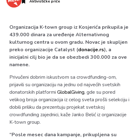
Aktivističke priče
Organizacija K-town group iz Kosjerića prikupila je
439.000 dinara za uređenje Alternativnog
kulturnog centra u ovom gradu. Novac je skupljen
preko organizacije Catalyst (
donacije.rs
), a
inicijalni cilj bio je da se obezbedi 300.000 za ove
namene.
Privučeni dobrim iskustvom sa crowdfunding-om,
prijavili su organizaciju na jednu od najvećih svetskih
donatorskih platformi
GlobalGiving
, gde su pored
velikog broja organizacija iz celog sveta prošli selekciju i
dobili priliku da prezentuju projekat svetskoj
crowdfunding zajednici, kaže Janko Belić iz organizacije
K-town group.
“Posle mesec dana kampanje, prikupljena su