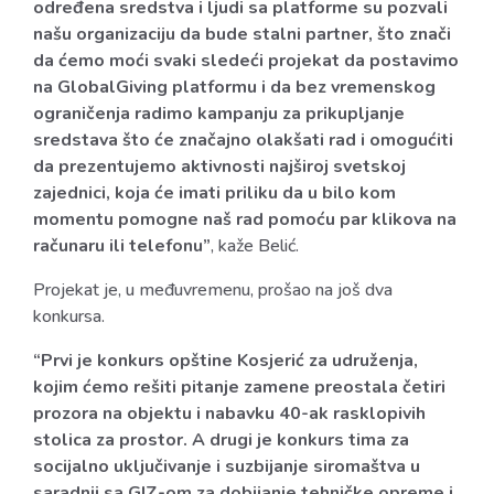
određena sredstva i ljudi sa platforme su pozvali
našu organizaciju da bude stalni partner, što znači
da ćemo moći svaki sledeći projekat da postavimo
na GlobalGiving platformu i da bez vremenskog
ograničenja radimo kampanju za prikupljanje
sredstava što će značajno olakšati rad i omogućiti
da prezentujemo aktivnosti najširoj svetskoj
zajednici, koja će imati priliku da u bilo kom
momentu pomogne naš rad pomoću par klikova na
računaru ili telefonu”
, kaže Belić.
Projekat je, u međuvremenu, prošao na još dva
konkursa.
“Prvi je konkurs opštine Kosjerić za udruženja,
kojim ćemo rešiti pitanje zamene preostala četiri
prozora na objektu i nabavku 40-ak rasklopivih
stolica za prostor. A drugi je konkurs tima za
socijalno uključivanje i suzbijanje siromaštva u
saradnji sa GIZ-om za dobijanje tehničke opreme i