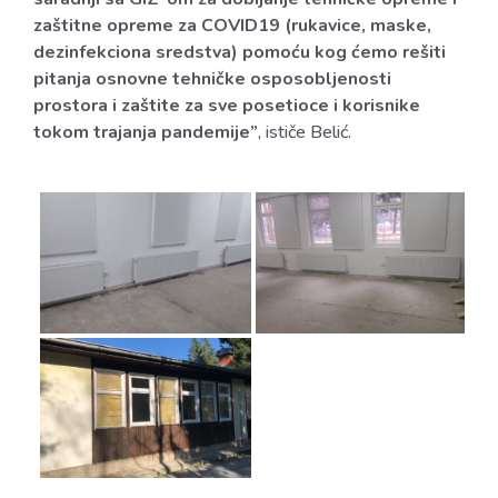
zaštitne opreme za COVID19 (rukavice, maske,
dezinfekciona sredstva) pomoću kog ćemo rešiti
pitanja osnovne tehničke osposobljenosti
prostora i zaštite za sve posetioce i korisnike
tokom trajanja pandemije”
, ističe Belić.