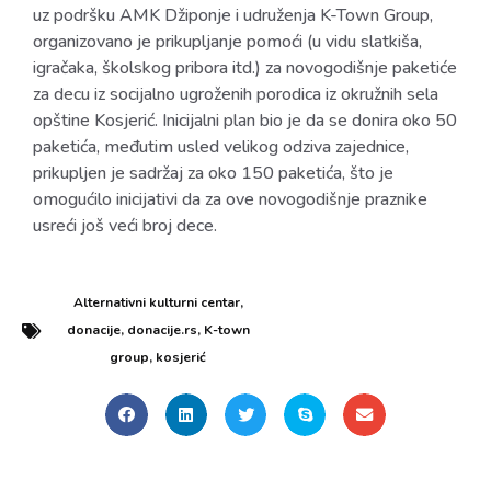
uz podršku AMK Džiponje i udruženja K-Town Group,
organizovano je prikupljanje pomoći (u vidu slatkiša,
igračaka, školskog pribora itd.) za novogodišnje paketiće
za decu iz socijalno ugroženih porodica iz okružnih sela
opštine Kosjerić. Inicijalni plan bio je da se donira oko 50
paketića, međutim usled velikog odziva zajednice,
prikupljen je sadržaj za oko 150 paketića, što je
omogućilo inicijativi da za ove novogodišnje praznike
usreći još veći broj dece.
Alternativni kulturni centar
,
donacije
,
donacije.rs
,
K-town
group
,
kosjerić