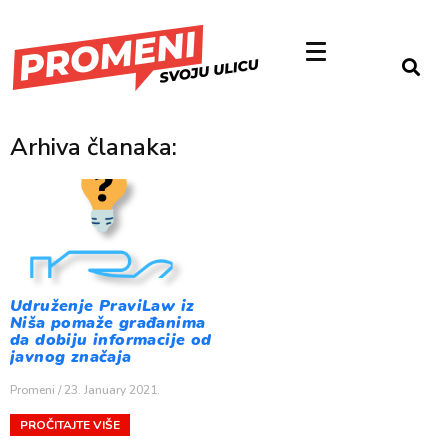
Arhiva članaka:
Udruženje PraviLaw iz
Niša pomaže građanima
da dobiju informacije od
javnog značaja
Promeni
23. January 2021.
PROČITAJTE VIŠE