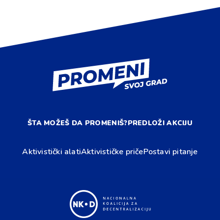
ŠTA MOŽEŠ DA PROMENIŠ?
PREDLOŽI AKCIJU
Aktivistički alati
Aktivističke priče
Postavi pitanje