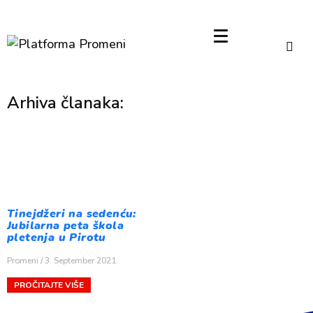
Arhiva članaka:
Tinejdžeri na sedenću:
Jubilarna peta škola
pletenja u Pirotu
Promeni
3. September 2021.
PROČITAJTE VIŠE