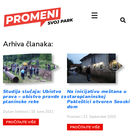
Arhiva članaka:
Studija slučaja: Ubistvo
Na inicijativu meštana u
prava – ubistvo pravde za
staroplaninskoj
planinske reke
Pakleštici otvoren Seoski
dom
Dušan Jordović
10. June 2021.
Promeni
23. September 2020.
PROČITAJTE VIŠE
PROČITAJTE VIŠE