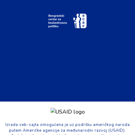
Izrada veb-sajta omogućena je uz podršku američkog naroda
putem Američke agencije za međunarodni razvoj (USAID).