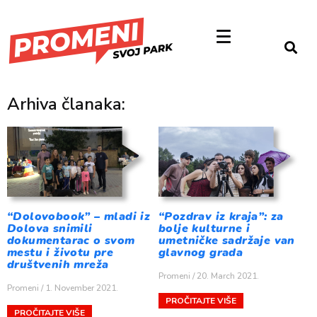
Arhiva članaka:
“Dolovobook” – mladi iz
“Pozdrav iz kraja”: za
Dolova snimili
bolje kulturne i
dokumentarac o svom
umetničke sadržaje van
mestu i životu pre
glavnog grada
društvenih mreža
Promeni
20. March 2021.
Promeni
1. November 2021.
PROČITAJTE VIŠE
PROČITAJTE VIŠE