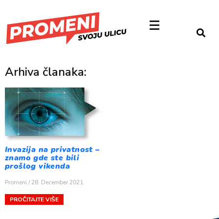
Arhiva članaka:
Invazija na privatnost –
znamo gde ste bili
prošlog vikenda
Promeni
28. December 2021.
PROČITAJTE VIŠE