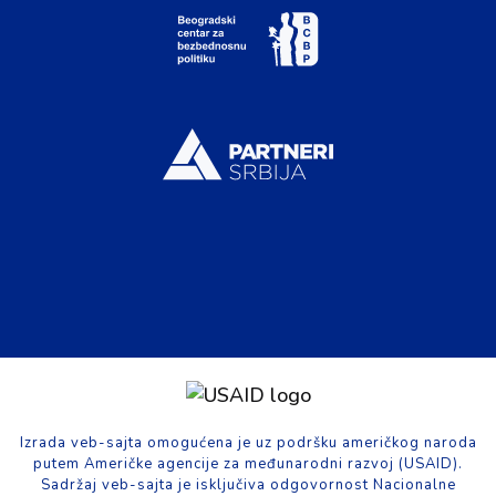
Izrada veb-sajta omogućena je uz podršku američkog naroda
putem Američke agencije za međunarodni razvoj (USAID).
Sadržaj veb-sajta je isključiva odgovornost Nacionalne