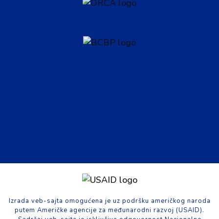
Izrada veb-sajta omogućena je uz podršku američkog naroda
putem Američke agencije za međunarodni razvoj (USAID).