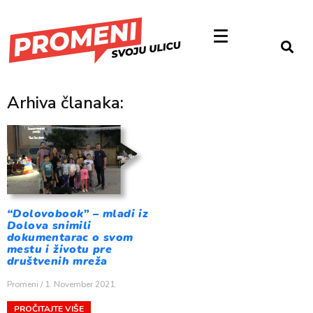
Arhiva članaka:
“Dolovobook” – mladi iz
Dolova snimili
dokumentarac o svom
mestu i životu pre
društvenih mreža
Promeni
1. November 2021.
PROČITAJTE VIŠE