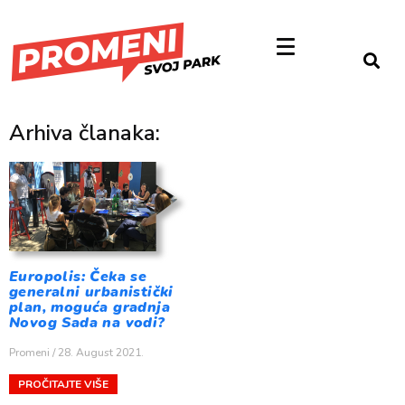
Arhiva članaka:
Europolis: Čeka se
generalni urbanistički
plan, moguća gradnja
Novog Sada na vodi?
Promeni
28. August 2021.
PROČITAJTE VIŠE