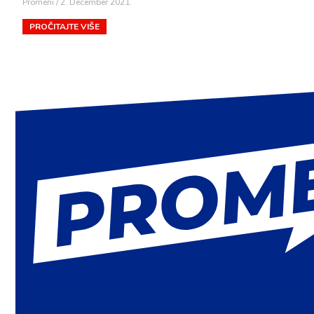
Promeni
2. December 2021.
PROČITAJTE VIŠE