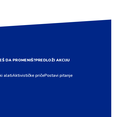
EŠ DA PROMENIŠ?
PREDLOŽI AKCIJU
ki alati
Aktivističke priče
Postavi pitanje